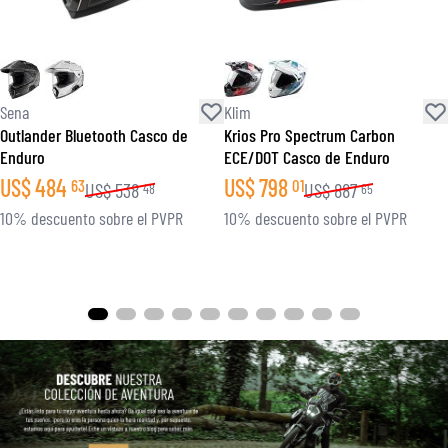
Sena
Klim
Outlander Bluetooth Casco de
Krios Pro Spectrum Carbon
Enduro
ECE/DOT Casco de Enduro
US$
484
US$
798
63
01
US$
538
US$
887
48
65
10% descuento sobre el PVPR
10% descuento sobre el PVPR