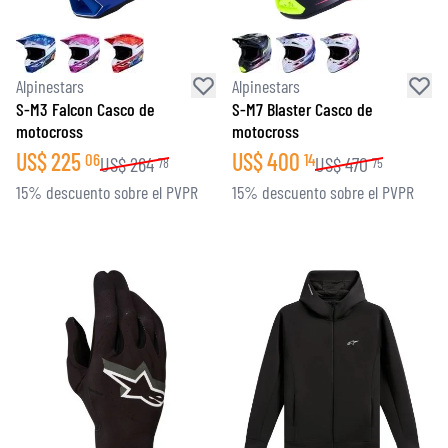
Alpinestars
Alpinestars
S-M3 Falcon Casco de
S-M7 Blaster Casco de
motocross
motocross
US$
225
US$
400
06
14
US$
264
US$
470
78
75
15% descuento sobre el PVPR
15% descuento sobre el PVPR