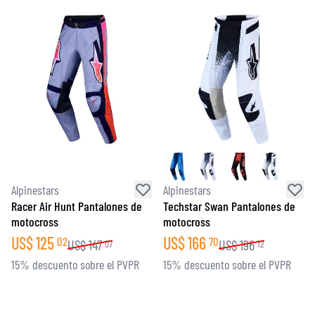
Alpinestars
Alpinestars
Racer Air Hunt Pantalones de
Techstar Swan Pantalones de
motocross
motocross
US$
125
US$
166
02
70
US$
147
US$
196
07
12
15% descuento sobre el PVPR
15% descuento sobre el PVPR