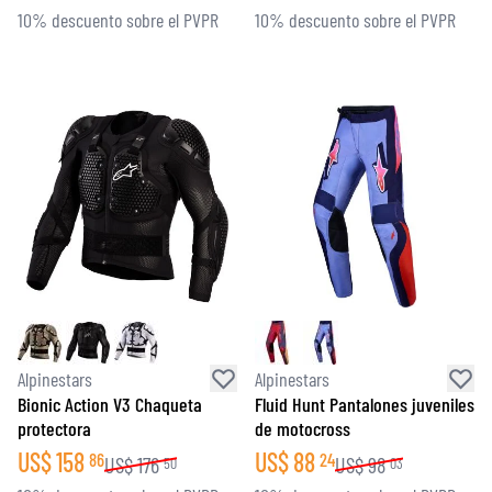
10% descuento sobre el PVPR
10% descuento sobre el PVPR
Alpinestars
Alpinestars
Bionic Action V3 Chaqueta
Fluid Hunt Pantalones juveniles
protectora
de motocross
US$
158
US$
88
86
24
US$
176
US$
98
50
03