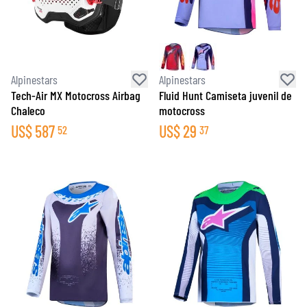
Alpinestars
Alpinestars
Tech-Air MX Motocross Airbag
Fluid Hunt Camiseta juvenil de
Chaleco
motocross
US$
587
US$
29
52
37