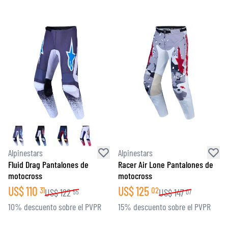
Alpinestars
Alpinestars
Fluid Drag Pantalones de
Racer Air Lone Pantalones de
motocross
motocross
US$
110
US$
125
31
02
US$
122
US$
147
55
07
10% descuento sobre el PVPR
15% descuento sobre el PVPR