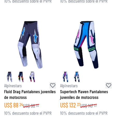
10% descuento sobre el PVPR
10% descuento sobre el PVPR
Alpinestars
Alpinestars
Fluid Drag Pantalones juveniles
Supertech Maven Pantalones
de motocross
juveniles de motocross
US$
88
US$
132
24
37
US$
98
US$
147
03
07
10% descuento sobre el PVPR
10% descuento sobre el PVPR