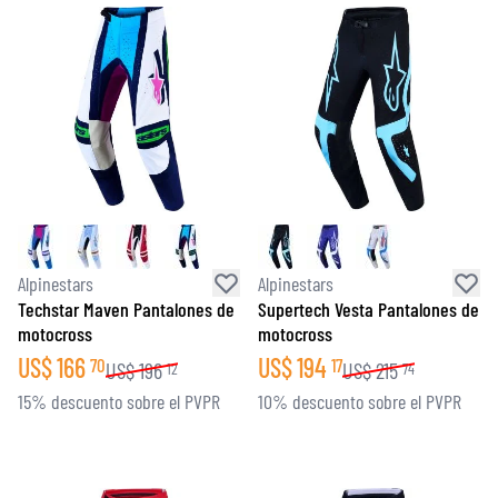
Alpinestars
Alpinestars
Techstar Maven Pantalones de
Supertech Vesta Pantalones de
motocross
motocross
US$
166
US$
194
70
17
US$
196
US$
215
12
74
15% descuento sobre el PVPR
10% descuento sobre el PVPR