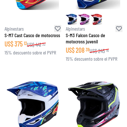
Alpinestars
Alpinestars
S-M7 Cast Casco de motocross
S-M3 Falcon Casco de
motocross juvenil
US$
375
13
US$
441
32
US$
208
39
US$
245
16
15% descuento sobre el PVPR
15% descuento sobre el PVPR