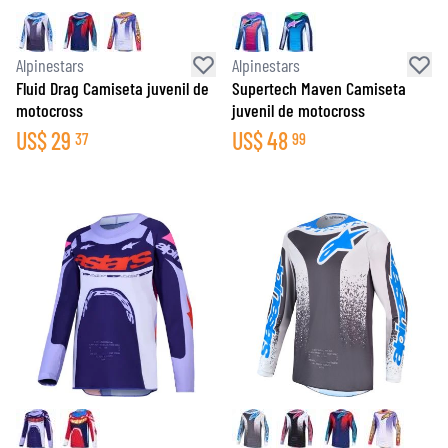
Alpinestars
Alpinestars
Fluid Drag Camiseta juvenil de
Supertech Maven Camiseta
motocross
juvenil de motocross
US$
29
US$
48
37
99