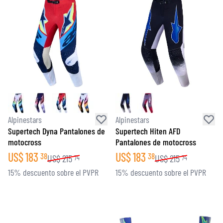
Alpinestars
Alpinestars
Supertech Dyna Pantalones de
Supertech Hiten AFD
motocross
Pantalones de motocross
US$
183
US$
183
38
38
US$
215
US$
215
74
74
15% descuento sobre el PVPR
15% descuento sobre el PVPR