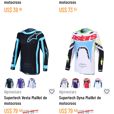
motocross
motocross
US$
39
US$
73
18
51
Alpinestars
Alpinestars
Supertech Vesta Maillot de
Supertech Dyna Maillot de
motocross
motocross
US$
79
US$
79
40
40
US$
88
US$
88
22
22