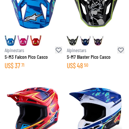
Alpinestars
Alpinestars
S-M3 Falcon Pico Casco
S-M7 Blaster Pico Casco
US$
37
US$
48
71
50