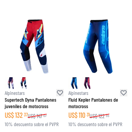
Alpinestars
Alpinestars
Supertech Dyna Pantalones
Fluid Kepler Pantalones de
juveniles de motocross
motocross
US$
132
US$
110
37
31
US$
147
US$
122
07
55
10% descuento sobre el PVPR
10% descuento sobre el PVPR