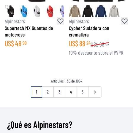
Alpinestars
Alpinestars
Supertech MX Guantes de
Cypher Sudadera con
motocross
cremallera
US$
48
US$
88
99
24
US$
98
03
10% descuento sobre el PVPR
Artículos
1
-
36
de
1094
Página
Actualmente estás leyendo página
Página
Página
Página
Página
Página
1
2
3
4
5
¿Qué es Alpinestars?