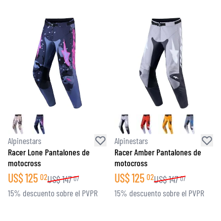
Alpinestars
Alpinestars
Racer Lone Pantalones de
Racer Amber Pantalones de
motocross
motocross
US$
125
US$
125
02
02
US$
147
US$
147
07
07
15% descuento sobre el PVPR
15% descuento sobre el PVPR