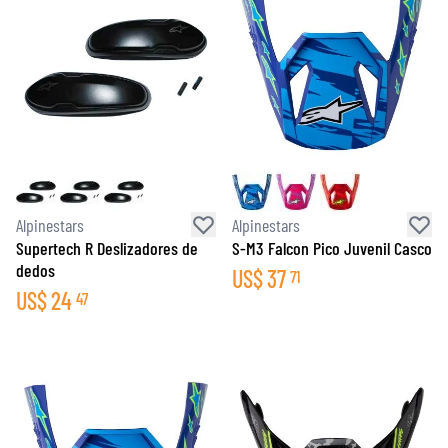
Alpinestars
Alpinestars
Supertech R Deslizadores de
S-M3 Falcon Pico Juvenil Casco
dedos
US$
37
71
US$
24
47