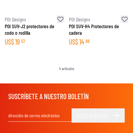
POI Designs
POI Designs
POI SUV-J2 protectores de
POI SUV-H4 Protectores de
codo o rodilla
cadera
US$
19
US$
14
57
66
4
artículos
SUSCRÍBETE A NUESTRO BOLETÍN
SUSCRIBIRSE
Dirección de email