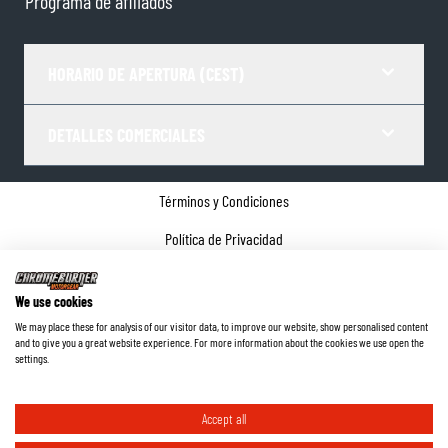
Programa de afiliados
HORARIO DE APERTURA (CEST)
DETALLES COMERCIALES
Términos y Condiciones
Política de Privacidad
Gestor de Cookies
We use cookies
Datos de la empresa
We may place these for analysis of our visitor data, to improve our website, show personalised content
and to give you a great website experience. For more information about the cookies we use open the
©
2026
ChromeBurner - Todos los derechos reservados.
settings.
Accept all