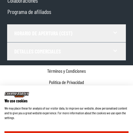
Colaboraciones
Programa de afiliados
HORARIO DE APERTURA (CEST)
DETALLES COMERCIALES
Términos y Condiciones
Política de Privacidad
Gestor de Cookies
We use cookies
Datos de la empresa
We may place these for analysis of our visitor data, to improve our website, show personalised content
and to give you a great website experience. For more information about the cookies we use open the
©
2026
ChromeBurner - Todos los derechos reservados.
settings.