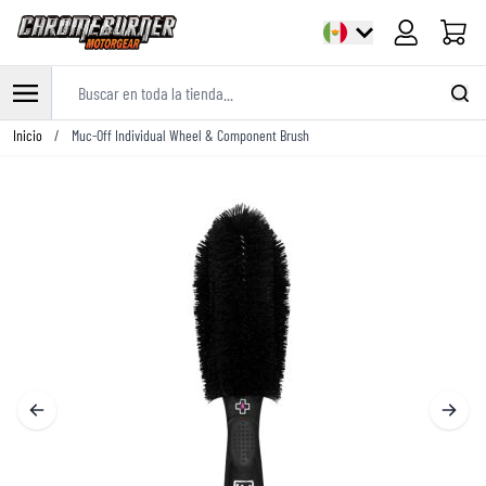
Carrito
Buscar en toda la tienda...
Ir al contenido
Inicio
/
Muc-Off Individual Wheel & Component Brush