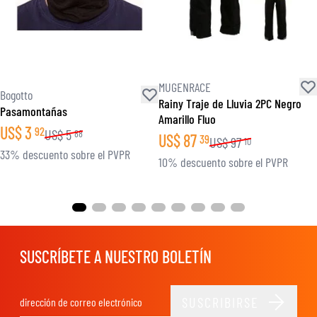
MUGENRACE
Bogotto
Rainy Traje de Lluvia 2PC Negro
Pasamontañas
Amarillo Fluo
US$
3
92
US$
5
88
US$
87
39
US$
97
10
33% descuento sobre el PVPR
10% descuento sobre el PVPR
SUSCRÍBETE A NUESTRO BOLETÍN
SUSCRIBIRSE
Dirección de email