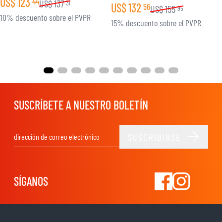
US$
123
44
US$
137
31
US$
132
56
US$
155
95
10% descuento sobre el PVPR
15% descuento sobre el PVPR
SUSCRÍBETE A NUESTRO BOLETÍN
SUSCRIBIRSE
Dirección de email
SÍGANOS