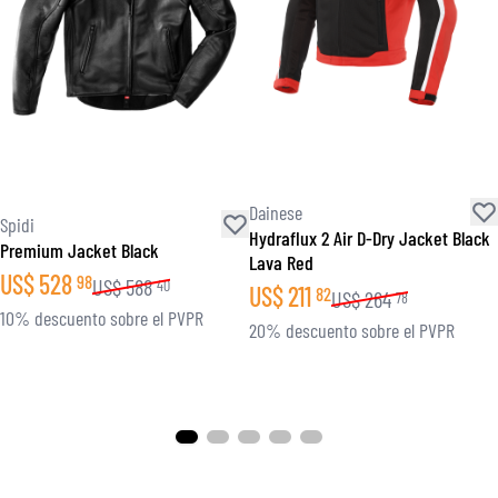
Dainese
Spidi
Hydraflux 2 Air D-Dry Jacket Black
Premium Jacket Black
Lava Red
US$
528
98
US$
588
40
US$
211
82
US$
264
78
10% descuento sobre el PVPR
20% descuento sobre el PVPR