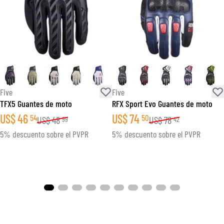
Five
Five
TFX5 Guantes de moto
RFX Sport Evo Guantes de moto
US$
46
US$
74
54
50
US$
48
US$
78
99
42
5% descuento sobre el PVPR
5% descuento sobre el PVPR