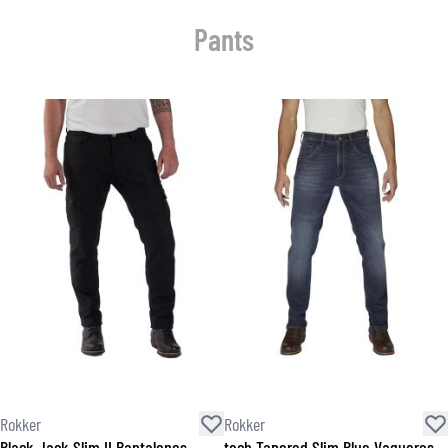
Pants
Rokker
Rokker
Black Jack Slim II Pantalones
tech Tapered Slim Blue Vaqueros