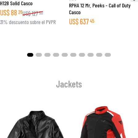
H128 Solid Casco
RPHA 12 Mr. Peeks - Call of Duty
US$
88
26
Casco
US$
127
50
US$
637
45
31% descuento sobre el PVPR
Jackets