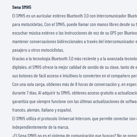
Sena SMH5
El SMH5 es un auricular estéreo Bluetooth 3.0 con intercomunicador Blue
para motocicletas. Con el SMH5, puede llamar con manos libres desde su t
escuchar música estéreo o las instrucciones de voz de su GPS por Bluetoo
mantener conversaciones bidireccionales a través del intercomunicador 
pasajero u otros motociclistas.
Gracias a la tecnología Bluetooth 3.0 más reciente y a la avanzada tecno
digitales, el SMH5 ofrece la mejor calidad de sonido de su clase, tanto d
sus botones de fácil acceso e intuitivos lo convierten en el compañero pe
Con una sola carga, obtienes más de 8 horas de conversación y, en esper
durante 7 días. Al adquirir tu SMH5, obtienes acceso gratuito a actualizac
garantiza que siempre funcione con las últimas actualizaciones de softwar
francés, alemán, italiano y español.
El SMH5 utiliza el protocolo Universal Intercom, que permite conectar con
independientemente de la marca.
¿El Sena SMH5 no es el sistema de comunicación que buscas? No se pre