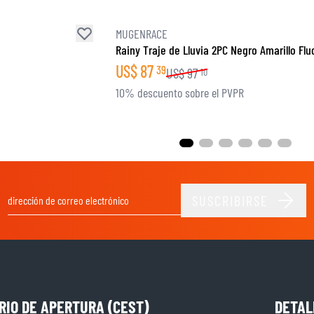
MUGENRACE
Rainy Traje de Lluvia 2PC Negro Amarillo Flu
US$
87
39
US$
97
10
10% descuento sobre el PVPR
SUSCRIBIRSE
Dirección de email
RIO DE APERTURA (CEST)
DETAL