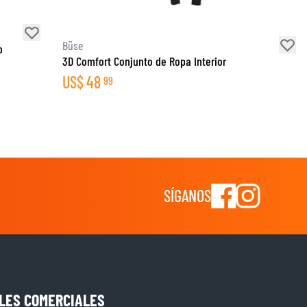
Büse
o
3D Comfort Conjunto de Ropa Interior
US$
48
99
SÍGANOS
LES COMERCIALES