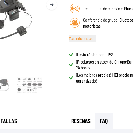
GAFAS
BOLSAS DE TANQUE PARA MOTO
Tecnologías de conexión:
Bluet
REPUESTOS
BOLSAS TRASERAS
REVESTIMIENTO
Conferencia de grupo:
Bluetoot
REJILLAS & SOPORTES
motoristas
PROTECCIÓN & ACCESORIOS
ROPA CASUAL
AIRBAGS
ACCESORIOS
Más información
CUERPO SUPERIOR
BOLSAS
CUERPO INFERIOR
GORRAS
¡Envío rápido con UPS!
ARMADURA MOTOCROSS
GAFAS
¡Productos en stock de ChromeBur
24 horas!
CHALECOS DE ALTA VISIBILIDAD
CALZADO
¡Los mejores precios! | ¡El precio 
OTROS ACCESORIOS
SUDADERAS
garantizado!
CHAQUETAS
MANGAS LARGAS
PANTALONES & SHORTS
CAMISAS
FALDAS & VESTIDOS
 TALLAS
RESEÑAS
FAQ
MEDIAS