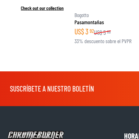
Check out our collection
Bogotto
Pasamontañas
US$
3
92
US$
5
88
33% descuento sobre el PVPR
SUSCRÍBETE A NUESTRO BOLETÍN
HORA