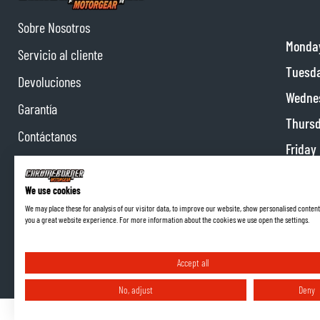
Sobre Nosotros
Monda
Servicio al cliente
Tuesd
Devoluciones
Wedne
Garantía
Thurs
Contáctanos
Friday
Colaboraciones
Satur
Programa de afiliados
We use cookies
Sunda
We may place these for analysis of our visitor data, to improve our website, show personalised content
you a great website experience. For more information about the cookies we use open the settings.
Accept all
No, adjust
Deny
Términos y Condiciones
Política de Privacidad