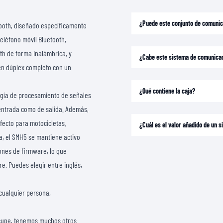
CAMISETAS
¿Puede este conjunto de comunic
tooth, diseñado específicamente
eléfono móvil Bluetooth,
th de forma inalámbrica, y
¿Cabe este sistema de comunica
en dúplex completo con un
¿Qué contiene la caja?
logía de procesamiento de señales
e entrada como de salida. Además,
rfecto para motocicletas.
¿Cuál es el valor añadido de un
a, el SMH5 se mantiene activo
iones de firmware, lo que
e. Puedes elegir entre inglés,
 cualquier persona,
ocupe, tenemos muchos otros