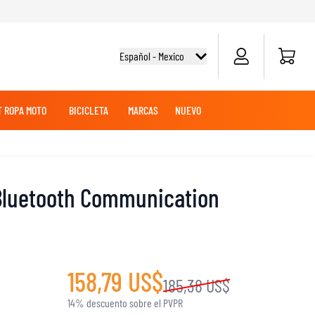
Carrito d
Español - Mexico
 ROPA MOTO
BICICLETA
MARCAS
NUEVO
O
E
EZA
OLES
OFF-ROAD
CAMISETAS CICLISMO
TOURING
TOURING
MERCANCÍAS
ROPA MX
BATERÍAS DE MOTO
Bluetooth Communication
SUDADERAS
PANTALONES
AVENTURA
MANTENIMIENTO PARA MOTOCICLETAS
158,79 US$
185,38 US$
DESLIZADORES DE RODILLA Y CODO
14% descuento sobre el PVPR