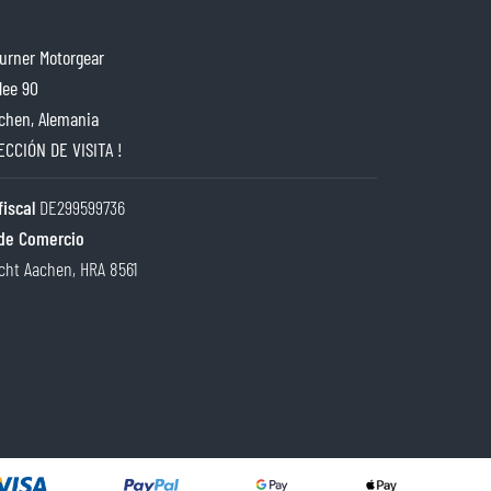
rner Motorgear
lee 90
chen, Alemania
ECCIÓN DE VISITA !
iscal
DE299599736
de Comercio
cht Aachen, HRA 8561