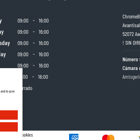
ChromeBu
y
-
09:00
16:00
Avantisal
ay
-
09:00
16:00
52072 Aa
sday
-
! SIN DIR
09:00
16:00
day
-
09:00
16:00
Número f
-
09:00
16:00
Cámara 
day
-
10:00
16:00
Amtsgeri
y
Cerrado
 and to give
Gestor de Cookies