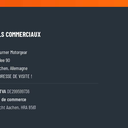
LS COMMERCIAUX
rner Motorgear
lee 90
chen, Allemagne
ADRESSE DE VISITE !
TVA
DE299599736
 de commerce
cht Aachen, HRA 8561