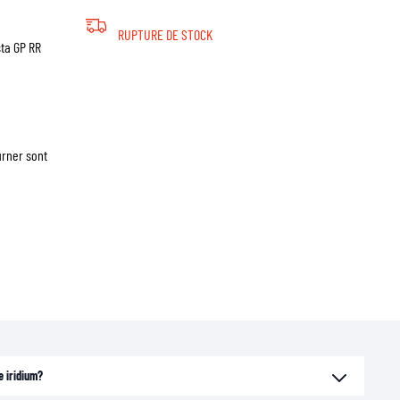
RUPTURE DE STOCK
sta GP RR
urner sont
e iridium?