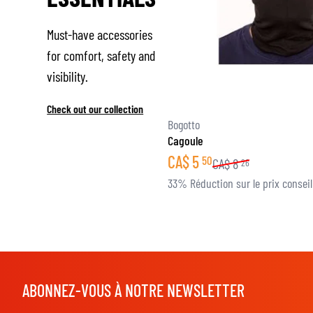
Must-have accessories
for comfort, safety and
visibility.
Check out our collection
Bogotto
Cagoule
CA$
5
50
CA$
8
26
33% Réduction sur le prix conseil
ABONNEZ-VOUS À NOTRE NEWSLETTER