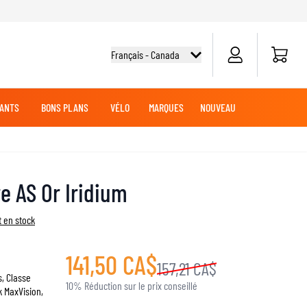
Panier
Français - Canada
ANTS
BONS PLANS
VÉLO
MARQUES
NOUVEAU
G
DES
TOUT-TERRAIN
CHEMISES CYCLISME
CROISIÈRE
CROISIÈRE
BATTERIES MOTO
VÊTEMENTS MX
MARCHANDISE
e AS Or Iridium
JERSEYS MX
PANTALONS MX
 en stock
AVENTURE
LUBRIFIANTS MOTO
141,50 CA$
157,21 CA$
s, Classe
10% Réduction sur le prix conseillé
k MaxVision,
SLIDERS GENOUX ET COUDES