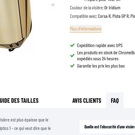
LUNETTES DE CASQUE
Couleur de la visière:
Or Iridium
SACS DE RÉSERVOIR MOTO
PIÈCES DE RECHANGE
Compatible avec:
Corsa R, Pista GP R, Pi
SACS DE QUEUE MOTO
DOUBLURES DE CASQUE
PROTECTION & ACCESSOIRES
SPORTSWEAR
RACKS ET SUPPORTS MOTO
Plus d'informations
AIRBAGS
ACCESSOIRES
PROTECTION DU HAUT DU CORPS
SACS
Expédition rapide avec UPS
PROTECTION DU BAS DU CORPS
CASQUETTES
Les produits en stock de ChromeB
PROTECTION MX
LUNETTES
expédiés sous 24 heures
VESTES HAUTE VISIBILITÉ
CHAUSSURE
Garantie les prix les plus bas
AUTRES ACCESSOIRES DE PROTECTION
SWEATS
VESTES
MANCHES LONGUES
PANTALONS & SHORTS
UIDE DES TAILLES
AVIS CLIENTS
FAQ
CHEMISES
JUPES & ROBES
isière est plus épaisse que le
CHAUSSETTES
Quelle est l'obscurité d'une visièr
tics 1 – ce qui veut dire que le
T-SHIRTS