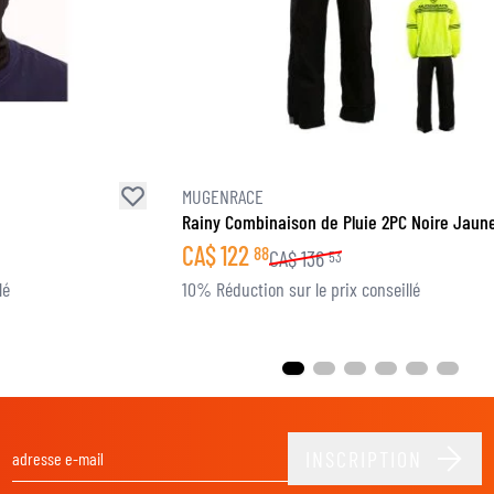
MUGENRACE
Rainy Combinaison de Pluie 2PC Noire Jaune
CA$
122
88
CA$
136
53
lé
10% Réduction sur le prix conseillé
INSCRIPTION
Adresse email