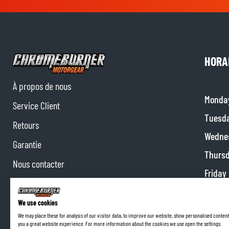
HORA
À propos de nous
Monda
Service Client
Tuesd
Retours
Wedne
Garantie
Thurs
Nous contacter
Friday
Collaborations
Satur
Programme d'affiliation
We use cookies
Sunda
We may place these for analysis of our visitor data, to improve our website, show personalised content
you a great website experience. For more information about the cookies we use open the settings.