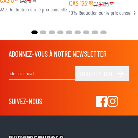
CA$
8
26
CA$
122
88
CA$
136
53
33% Réduction sur le prix conseillé
10% Réduction sur le prix conseillé
ABONNEZ-VOUS À NOTRE NEWSLETTER
INSCRIPTION
Adresse email
SUIVEZ-NOUS