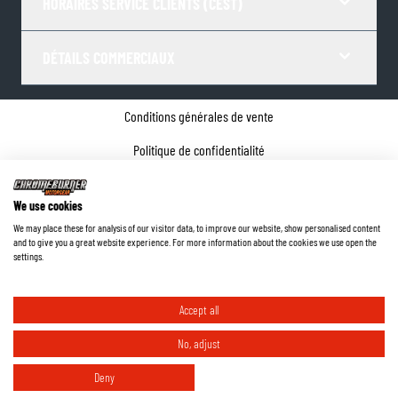
HORAIRES SERVICE CLIENTS (CEST)
DÉTAILS COMMERCIAUX
Conditions générales de vente
Politique de confidentialité
Paramètres de Cookies
We use cookies
Coordonnées de l'entreprise
We may place these for analysis of our visitor data, to improve our website, show personalised content
and to give you a great website experience. For more information about the cookies we use open the
©
2026
ChromeBurner - Tous droits réservés.
settings.
Accept all
No, adjust
Deny