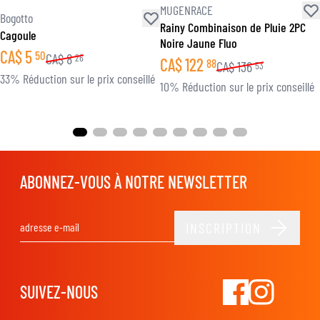
MUGENRACE
Bogotto
Rainy Combinaison de Pluie 2PC
Cagoule
Noire Jaune Fluo
CA$
5
50
CA$
8
26
CA$
122
88
CA$
136
53
33% Réduction sur le prix conseillé
10% Réduction sur le prix conseillé
ABONNEZ-VOUS À NOTRE NEWSLETTER
INSCRIPTION
Adresse email
SUIVEZ-NOUS