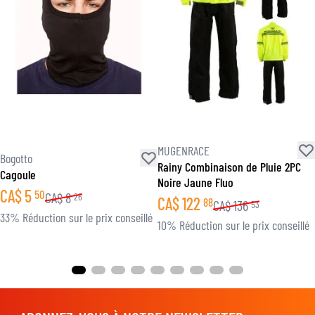
MUGENRACE
Bogotto
Rainy Combinaison de Pluie 2PC
Cagoule
Noire Jaune Fluo
CA$
5
50
CA$
8
26
CA$
122
88
CA$
136
53
33% Réduction sur le prix conseillé
10% Réduction sur le prix conseillé