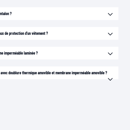
antalon ?
eaux de protection d'un vêtement ?
ane imperméable laminée ?
ns avec doublure thermique amovible et membrane imperméable amovible ?