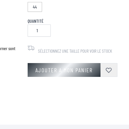
44
QUANTITÉ
urner sont
SÉLECTIONNEZ UNE TAILLE POUR VOIR LE STOCK
AJOUTER A MON PANIER