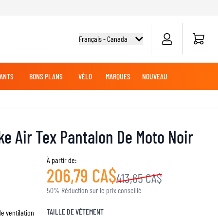
Panier
Français - Canada
ANTS
BONS PLANS
VÉLO
MARQUES
NOUVEAU
G
DES
TOUT-TERRAIN
CHEMISES CYCLISME
CROISIÈRE
CROISIÈRE
BATTERIES MOTO
VÊTEMENTS MX
MARCHANDISE
e Air Tex Pantalon De Moto Noir
JERSEYS MX
PANTALONS MX
AVENTURE
À partir de:
206,79 CA$
LUBRIFIANTS MOTO
413,65 CA$
50% Réduction sur le prix conseillé
SLIDERS GENOUX ET COUDES
TAILLE DE VÊTEMENT
e ventilation