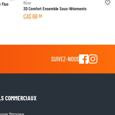
Büse
 Fluo
3D Comfort Ensemble Sous-Vêtements
CA$
68
88
SUIVEZ-NOUS
LS COMMERCIAUX
rner Motorgear