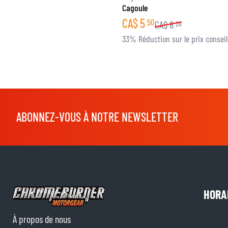
Cagoule
CA$
5
50
CA$
8
26
33% Réduction sur le prix conseil
ABONNEZ-VOUS À NOTRE NEWSLETTER
HORA
À propos de nous