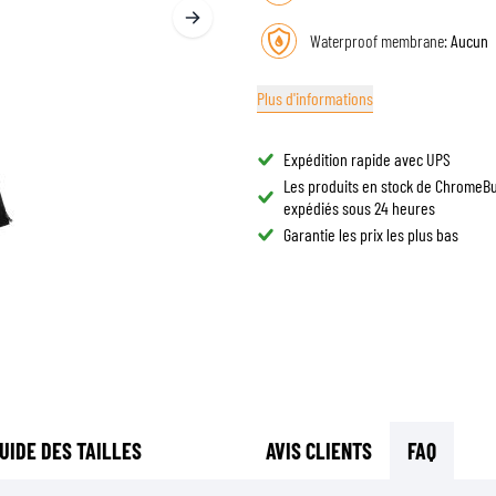
LUNETTES DE CASQUE
SACS DE RÉSERVOIR MOTO
Waterproof membrane:
Aucun
PIÈCES DE RECHANGE
SACS DE QUEUE MOTO
DOUBLURES DE CASQUE
PROTECTION & ACCESSOIRES
SPORTSWEAR
RACKS ET SUPPORTS MOTO
Plus d'informations
AIRBAGS
ACCESSOIRES
PROTECTION DU HAUT DU CORPS
SACS
Expédition rapide avec UPS
PROTECTION DU BAS DU CORPS
CASQUETTES
Les produits en stock de ChromeB
PROTECTION MX
expédiés sous 24 heures
LUNETTES
Garantie les prix les plus bas
VESTES HAUTE VISIBILITÉ
CHAUSSURE
AUTRES ACCESSOIRES DE PROTECTION
SWEATS
VESTES
MANCHES LONGUES
PANTALONS & SHORTS
CHEMISES
JUPES & ROBES
UIDE DES TAILLES
AVIS CLIENTS
FAQ
CHAUSSETTES
T-SHIRTS