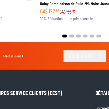
Rainy Combinaison de Pluie 2PC Noire Jaune
CA$
122
88
CA$
136
53
lé
10% Réduction sur le prix conseillé
INSCRIPTION
Adresse email
IRES SERVICE CLIENTS (CEST)
DÉTAI
ChromeBu