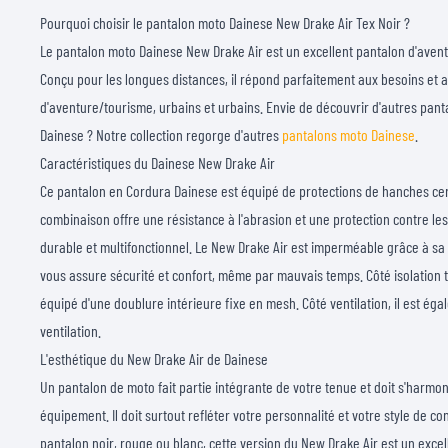
Pourquoi choisir le pantalon moto Dainese New Drake Air Tex Noir ?
Le pantalon moto Dainese New Drake Air est un excellent pantalon d'aven
Conçu pour les longues distances, il répond parfaitement aux besoins et 
d'aventure/tourisme, urbains et urbains. Envie de découvrir d'autres pan
Dainese ? Notre collection regorge d'autres
pantalons moto Dainese
.
Caractéristiques du Dainese New Drake Air
Ce pantalon en Cordura Dainese est équipé de protections de hanches cert
combinaison offre une résistance à l'abrasion et une protection contre les
durable et multifonctionnel. Le New Drake Air est imperméable grâce à 
vous assure sécurité et confort, même par mauvais temps. Côté isolation 
équipé d'une doublure intérieure fixe en mesh. Côté ventilation, il est ég
ventilation.
L'esthétique du New Drake Air de Dainese
Un pantalon de moto fait partie intégrante de votre tenue et doit s'harmon
équipement. Il doit surtout refléter votre personnalité et votre style de c
pantalon noir, rouge ou blanc, cette version du New Drake Air est un excel