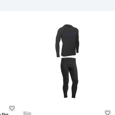
Büse
 Fluo