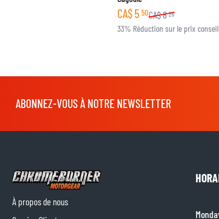
CA$
5
50
CA$
8
26
33% Réduction sur le prix conseil
ABONNEZ-VOUS À NOTRE NEWSLETTER
HORA
À propos de nous
Monda