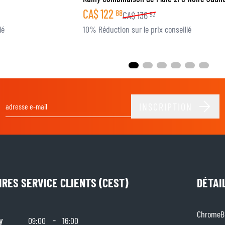
CA$
122
88
CA$
136
53
lé
10% Réduction sur le prix conseillé
INSCRIPTION
Adresse email
IRES SERVICE CLIENTS (CEST)
DÉTAI
ChromeBu
y
-
09:00
16:00