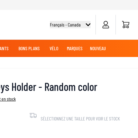
Panier
Français - Canada
ANTS
BONS PLANS
VÉLO
MARQUES
NOUVEAU
G
DES
TOUT-TERRAIN
CHEMISES CYCLISME
CROISIÈRE
CROISIÈRE
BATTERIES MOTO
VÊTEMENTS MX
MARCHANDISE
eys Holder - Random color
JERSEYS MX
PANTALONS MX
 en stock
AVENTURE
LUBRIFIANTS MOTO
SÉLECTIONNEZ UNE TAILLE POUR VOIR LE STOCK
SLIDERS GENOUX ET COUDES