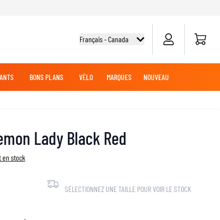
Panier
Français - Canada
ANTS
BONS PLANS
VÉLO
MARQUES
NOUVEAU
G
DES
TOUT-TERRAIN
CHEMISES CYCLISME
CROISIÈRE
CROISIÈRE
BATTERIES MOTO
VÊTEMENTS MX
MARCHANDISE
emon Lady Black Red
JERSEYS MX
PANTALONS MX
 en stock
AVENTURE
LUBRIFIANTS MOTO
SÉLECTIONNEZ UNE TAILLE POUR VOIR LE STOCK
SLIDERS GENOUX ET COUDES