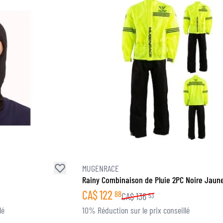
MUGENRACE
Rainy Combinaison de Pluie 2PC Noire Jaune
CA$
122
88
CA$
136
53
lé
10% Réduction sur le prix conseillé