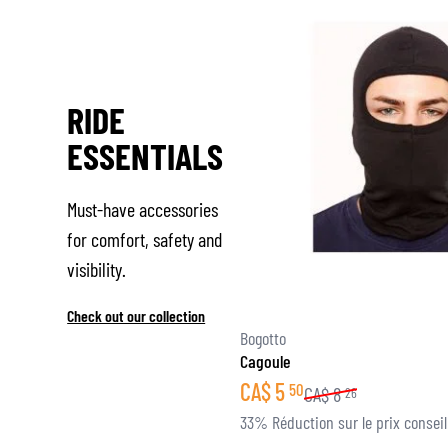
RIDE
ESSENTIALS
Must-have accessories
for comfort, safety and
visibility.
Check out our collection
Bogotto
Cagoule
CA$
5
50
CA$
8
26
33% Réduction sur le prix conseil