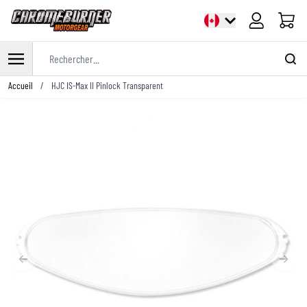
Panier
Rechercher...
Allez au contenu
Accueil
/
HJC IS-Max II Pinlock Transparent