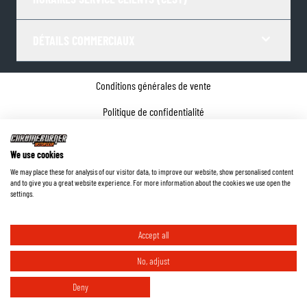
DÉTAILS COMMERCIAUX
Conditions générales de vente
Politique de confidentialité
Paramètres de Cookies
We use cookies
Coordonnées de l'entreprise
We may place these for analysis of our visitor data, to improve our website, show personalised content
and to give you a great website experience. For more information about the cookies we use open the
©
2026
ChromeBurner - Tous droits réservés.
settings.
Accept all
No, adjust
Deny