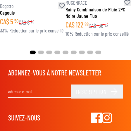
MUGENRACE
Bogotto
Rainy Combinaison de Pluie 2PC
Cagoule
Noire Jaune Fluo
CA$
5
50
CA$
8
26
CA$
122
88
CA$
136
53
33% Réduction sur le prix conseillé
10% Réduction sur le prix conseillé
ABONNEZ-VOUS À NOTRE NEWSLETTER
INSCRIPTION
Adresse email
SUIVEZ-NOUS