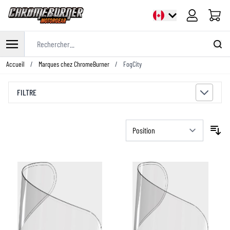
Panier
Rechercher...
Allez au contenu
Accueil
/
Marques chez ChromeBurner
/
FogCity
FILTRE