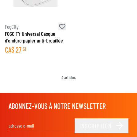
FogCity
FOGCITY Universal Casque
d’enduro papier anti-brouillée
CA$
27
51
3
articles
ABONNEZ-VOUS À NOTRE NEWSLETTER
INSCRIPTION
Adresse email