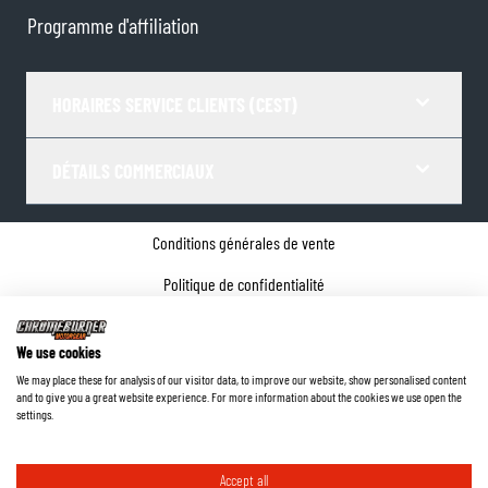
Programme d'affiliation
HORAIRES SERVICE CLIENTS (CEST)
DÉTAILS COMMERCIAUX
Conditions générales de vente
Politique de confidentialité
Paramètres de Cookies
We use cookies
Coordonnées de l'entreprise
We may place these for analysis of our visitor data, to improve our website, show personalised content
and to give you a great website experience. For more information about the cookies we use open the
©
2026
ChromeBurner - Tous droits réservés.
settings.
Accept all