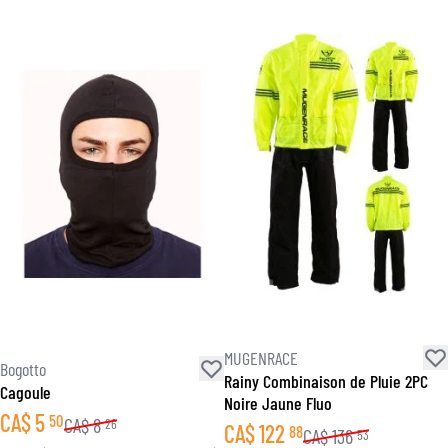
MUGENRACE
Bogotto
Rainy Combinaison de Pluie 2PC
Cagoule
Noire Jaune Fluo
CA$
5
50
CA$
8
26
CA$
122
88
CA$
136
53