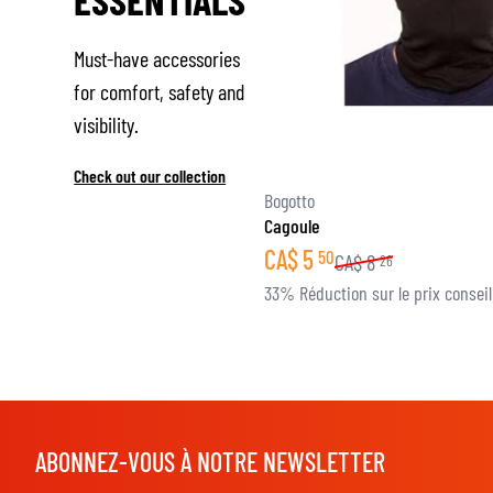
Must-have accessories
for comfort, safety and
visibility.
Check out our collection
Bogotto
Cagoule
CA$
5
50
CA$
8
26
33% Réduction sur le prix conseil
ABONNEZ-VOUS À NOTRE NEWSLETTER