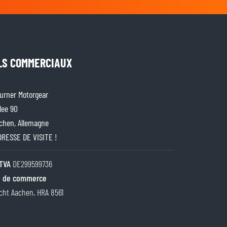
LS COMMERCIAUX
rner Motorgear
lee 90
chen, Allemagne
ADRESSE DE VISITE !
TVA
DE299599736
 de commerce
cht Aachen, HRA 8561