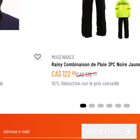
MUGENRACE
Rainy Combinaison de Pluie 2PC Noire Jaune
CA$
122
88
CA$
136
53
lé
10% Réduction sur le prix conseillé
INSCRIPTION
Adresse email