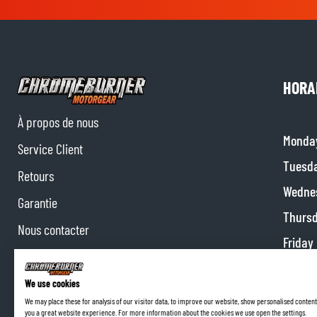
HORA
À propos de nous
Monda
Service Client
Tuesd
Retours
Wedne
Garantie
Thurs
Nous contacter
Friday
Collaborations
Satur
Programme d'affiliation
We use cookies
Sunda
We may place these for analysis of our visitor data, to improve our website, show personalised content
you a great website experience. For more information about the cookies we use open the settings.