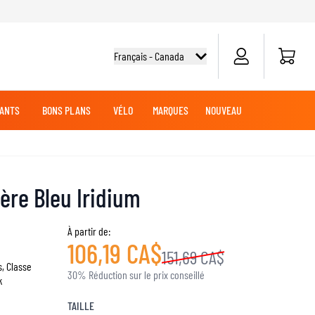
Panier
Français - Canada
ANTS
BONS PLANS
VÉLO
MARQUES
NOUVEAU
G
DES
TOUT-TERRAIN
CHEMISES CYCLISME
CROISIÈRE
CROISIÈRE
BATTERIES MOTO
VÊTEMENTS MX
MARCHANDISE
ère Bleu Iridium
JERSEYS MX
PANTALONS MX
AVENTURE
À partir de:
106,19 CA$
LUBRIFIANTS MOTO
151,69 CA$
s, Classe
30% Réduction sur le prix conseillé
k
SLIDERS GENOUX ET COUDES
TAILLE