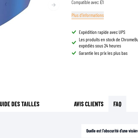
Compatible avec:
E1
LUNETTES DE CASQUE
SACS DE RÉSERVOIR MOTO
PIÈCES DE RECHANGE
Plus d'informations
SACS DE QUEUE MOTO
DOUBLURES DE CASQUE
PROTECTION & ACCESSOIRES
SPORTSWEAR
RACKS ET SUPPORTS MOTO
AIRBAGS
Expédition rapide avec UPS
ACCESSOIRES
Les produits en stock de ChromeB
PROTECTION DU HAUT DU CORPS
SACS
expédiés sous 24 heures
PROTECTION DU BAS DU CORPS
CASQUETTES
Garantie les prix les plus bas
PROTECTION MX
LUNETTES
VESTES HAUTE VISIBILITÉ
CHAUSSURE
AUTRES ACCESSOIRES DE PROTECTION
SWEATS
VESTES
MANCHES LONGUES
PANTALONS & SHORTS
UIDE DES TAILLES
AVIS CLIENTS
FAQ
CHEMISES
JUPES & ROBES
CHAUSSETTES
Quelle est l'obscurité d'une visièr
T-SHIRTS