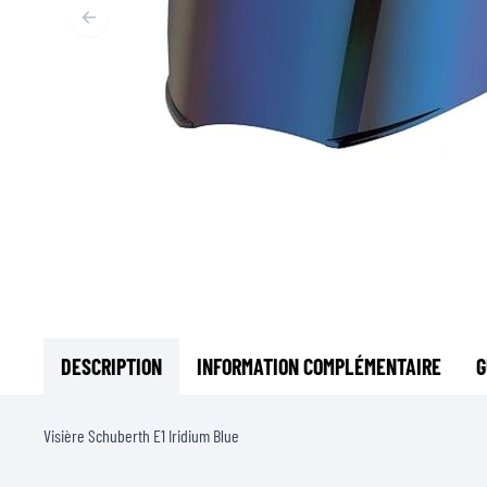
SOUS-VÊTEMENTS MOTO
COUCHES DE BASE
COUCHES INTERMÉDIAIRES
TOURS DE COU ET TUNNELS
CHAUSSETTES
BLOUSONS DE REFROIDISSEMENT
DESCRIPTION
INFORMATION COMPLÉMENTAIRE
G
Visière Schuberth E1 Iridium Blue