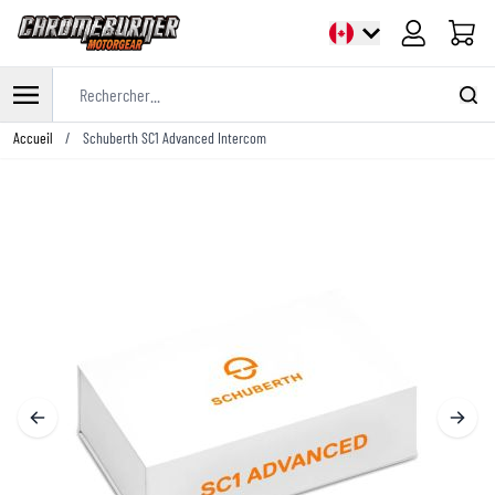
Panier
Rechercher...
Allez au contenu
Accueil
/
Schuberth SC1 Advanced Intercom