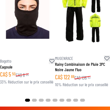
MUGENRACE
Bogotto
Rainy Combinaison de Pluie 2PC
Cagoule
Noire Jaune Fluo
CA$
5
50
CA$
8
26
CA$
122
88
CA$
136
53
33% Réduction sur le prix conseillé
10% Réduction sur le prix conseillé