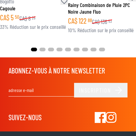
Bogotto
Rainy Combinaison de Pluie 2PC
Cagoule
Noire Jaune Fluo
CA$
5
50
CA$
8
26
CA$
122
88
CA$
136
53
33% Réduction sur le prix conseillé
10% Réduction sur le prix conseillé
ABONNEZ-VOUS À NOTRE NEWSLETTER
INSCRIPTION
Adresse email
SUIVEZ-NOUS