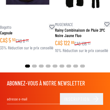
MUGENRACE
Bogotto
Rainy Combinaison de Pluie 2PC
Cagoule
Noire Jaune Fluo
CA$
5
50
CA$
8
26
CA$
122
88
CA$
136
53
33% Réduction sur le prix conseillé
10% Réduction sur le prix conseillé
ABONNEZ-VOUS À NOTRE NEWSLETTER
INSCRIPTION
Adresse email