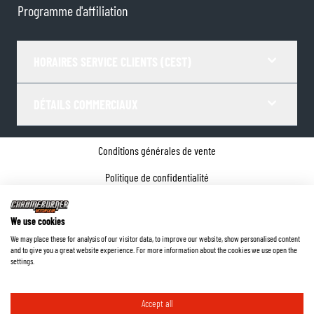
Programme d'affiliation
HORAIRES SERVICE CLIENTS (CEST)
DÉTAILS COMMERCIAUX
Conditions générales de vente
Politique de confidentialité
Paramètres de Cookies
We use cookies
Coordonnées de l'entreprise
We may place these for analysis of our visitor data, to improve our website, show personalised content
and to give you a great website experience. For more information about the cookies we use open the
©
2026
ChromeBurner - Tous droits réservés.
settings.
Accept all