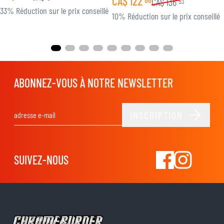
CA$
122
CA$
136
53
33% Réduction sur le prix conseillé
10% Réduction sur le prix conseillé
ABONNEZ-VOUS À NOTRE NEWSLETTER
INSCRIPTION
Adresse email
SUIVEZ-NOUS