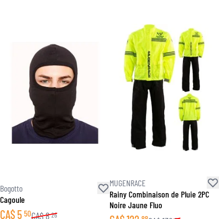
MUGENRACE
Bogotto
Rainy Combinaison de Pluie 2PC
Cagoule
Noire Jaune Fluo
CA$
5
50
CA$
8
26
88