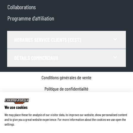
Collaborations
Programme d'affiliation
HORAIRES SERVICE CLIENTS (CEST)
DÉTAILS COMMERCIAUX
Conditions générales de vente
Politique de confidentialité
Paramètres de Cookies
We use cookies
Coordonnées de l'entreprise
We may place these for analysis of our visitor data, to improve our website, show personalised content
and to give you a great website experience. For more information about the cookies we use open the
©
2026
ChromeBurner - Tous droits réservés.
settings.