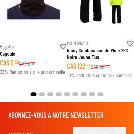
MUGENRACE
Bogotto
Rainy Combinaison de Pluie 2PC
Cagoule
Noire Jaune Fluo
CA$
5
50
CA$
8
26
CA$
122
88
CA$
136
53
33% Réduction sur le prix conseillé
10% Réduction sur le prix conseillé
ABONNEZ-VOUS À NOTRE NEWSLETTER