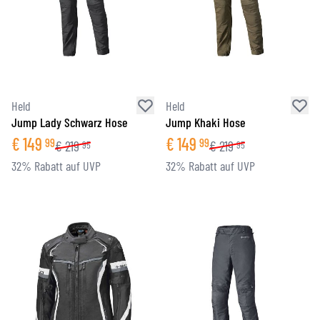
Held
Held
Jump Lady Schwarz Hose
Jump Khaki Hose
€
149
€
149
99
99
€
219
€
219
95
95
32% Rabatt auf UVP
32% Rabatt auf UVP