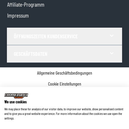
Affiliate-Programm
Impressum
ÖFFNUNGSZEITEN KUNDENSERVICE
GESCHÄFTSDATEN
Allgemeine Geschäftsbedingungen
Cookie Einstellungen
Datenschutz
We use cookies
Impressum
We may place these for analysis of our visitor data, to improve our website, show personalised content
and to give you a great website experience. For more information about the cookies we use open the
©
2026
ChromeBurner - Alle Rechte vorbehalten.
settings.