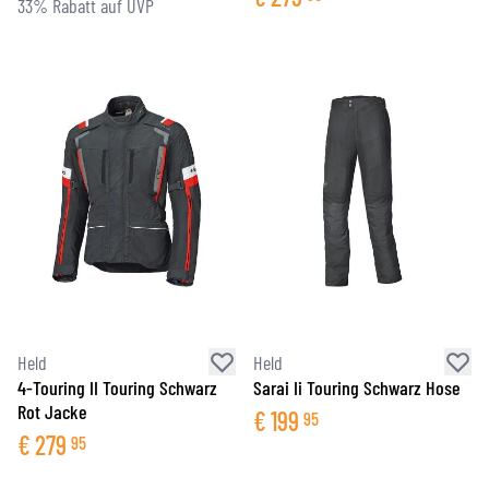
33% Rabatt auf UVP
Held
Held
4-Touring II Touring Schwarz
Sarai Ii Touring Schwarz Hose
Rot Jacke
€
199
95
€
279
95