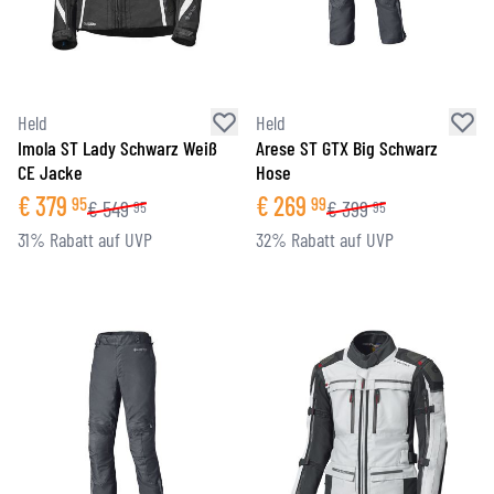
Held
Held
Imola ST Lady Schwarz Weiß
Arese ST GTX Big Schwarz
CE Jacke
Hose
€
379
€
269
95
99
€
549
€
399
95
95
31% Rabatt auf UVP
32% Rabatt auf UVP