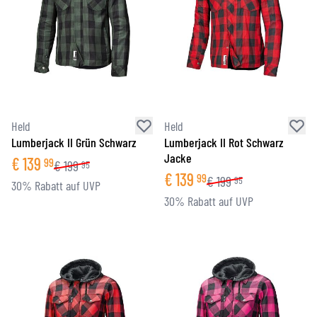
Held
Held
Lumberjack II Grün Schwarz
Lumberjack II Rot Schwarz
Jacke
€
139
99
€
199
95
€
139
99
€
199
95
30% Rabatt auf UVP
30% Rabatt auf UVP