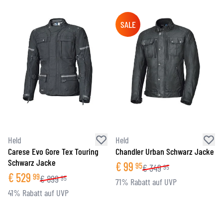
SALE
Held
Held
Carese Evo Gore Tex Touring
Chandler Urban Schwarz Jacke
Schwarz Jacke
€
99
95
€
349
95
€
529
99
€
899
95
71% Rabatt auf UVP
41% Rabatt auf UVP