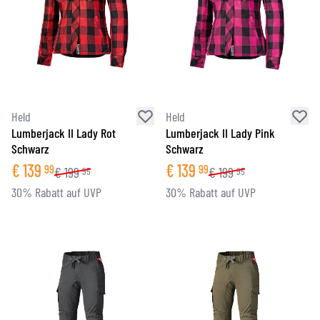
Held
Held
Lumberjack II Lady Rot
Lumberjack II Lady Pink
Schwarz
Schwarz
€
139
€
139
99
99
€
199
€
199
95
95
30% Rabatt auf UVP
30% Rabatt auf UVP