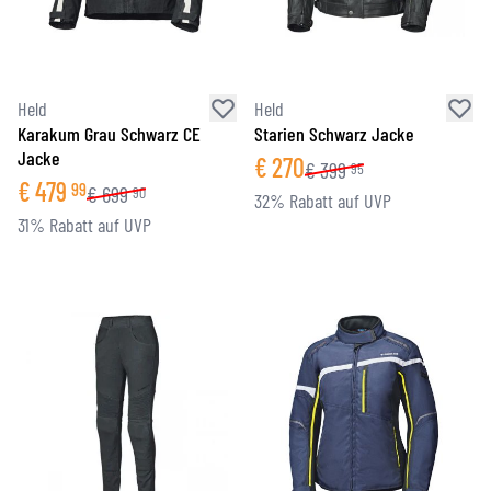
Held
Held
Karakum Grau Schwarz CE
Starien Schwarz Jacke
Jacke
€
270
€
399
95
€
479
99
€
699
90
32% Rabatt auf UVP
31% Rabatt auf UVP