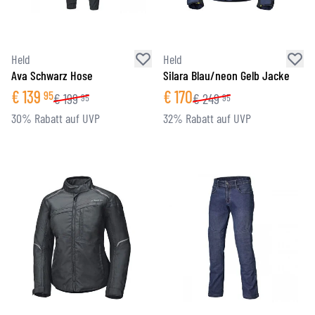
Held
Held
Ava Schwarz Hose
Silara Blau/neon Gelb Jacke
€
139
€
170
95
€
199
€
249
95
95
30% Rabatt auf UVP
32% Rabatt auf UVP