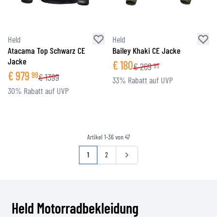
Held
Held
Atacama Top Schwarz CE
Bailey Khaki CE Jacke
Jacke
€
180
€
269
95
€
979
99
€
1399
33% Rabatt auf UVP
30% Rabatt auf UVP
Artikel
1
-
36
von
47
Seite
Sie lesen gerade die Seite
Seite
Seite
1
2
Held Motorradbekleidung