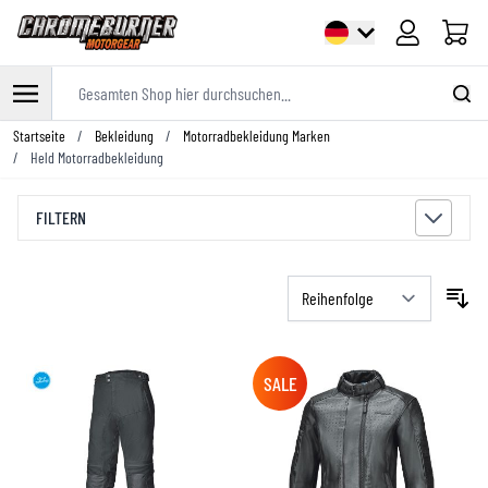
Warenk
Gesamten Shop hier durchsuchen...
Zum Inhalt springen
Startseite
/
Bekleidung
/
Motorradbekleidung Marken
/
Held Motorradbekleidung
FILTERN
SALE