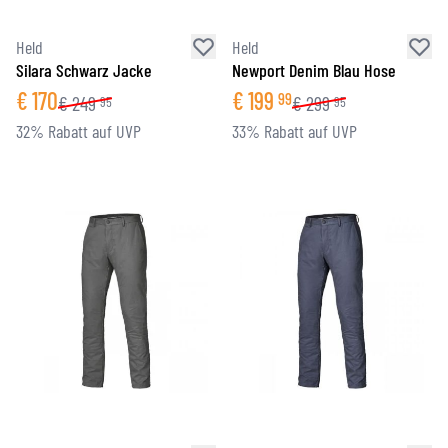
Held
Held
Silara Schwarz Jacke
Newport Denim Blau Hose
€
170
€
199
99
€
249
€
299
95
95
32% Rabatt auf UVP
33% Rabatt auf UVP