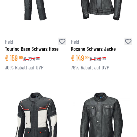
Held
Held
Tourino Base Schwarz Hose
Roxane Schwarz Jacke
€
159
€
149
99
99
€
229
€
699
95
95
30% Rabatt auf UVP
79% Rabatt auf UVP