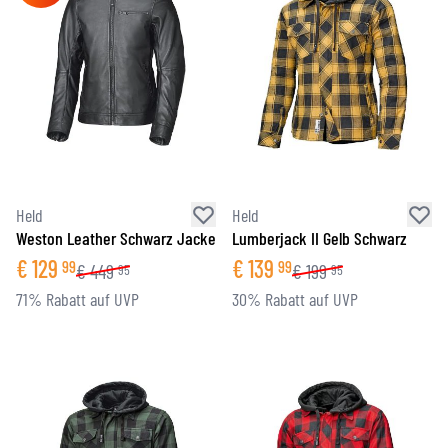
Held
Held
Weston Leather Schwarz Jacke
Lumberjack II Gelb Schwarz
€
129
€
139
99
99
€
449
€
199
95
95
71% Rabatt auf UVP
30% Rabatt auf UVP