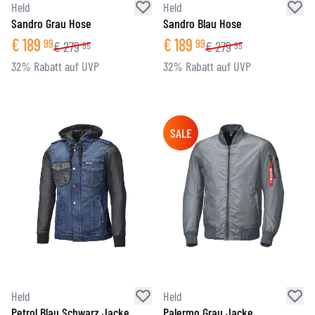
Held
Held
Sandro Grau Hose
Sandro Blau Hose
€
189
€
189
99
99
€
279
€
279
95
95
32% Rabatt auf UVP
32% Rabatt auf UVP
SALE
Held
Held
Petrol Blau Schwarz Jacke
Palermo Grau Jacke