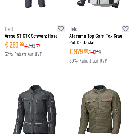
Held
Held
Arese ST GTX Schwarz Hose
Atacama Top Gore-Tex Grau
Rot CE Jacke
€
269
99
€
399
95
€
979
99
€
1399
32% Rabatt auf UVP
30% Rabatt auf UVP