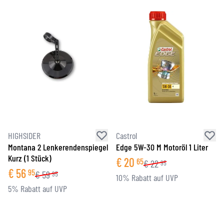
HIGHSIDER
Castrol
Montana 2 Lenkerendenspiegel
Edge 5W-30 M Motoröl 1 Liter
Kurz (1 Stück)
€
20
65
€
22
95
€
56
95
€
59
95
10% Rabatt auf UVP
5% Rabatt auf UVP