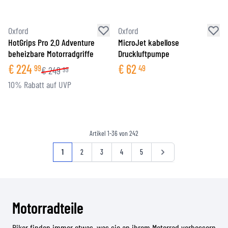
Oxford
Oxford
HotGrips Pro 2.0 Adventure
MicroJet kabellose
beheizbare Motorradgriffe
Druckluftpumpe
€
224
€
62
99
49
€
249
99
10% Rabatt auf UVP
Artikel
1
-
36
von
242
Seite
Sie lesen gerade die Seite
Seite
Seite
Seite
Seite
Seite
1
2
3
4
5
Motorradteile
Biker finden immer etwas, was sie an ihrem Motorrad verbessern