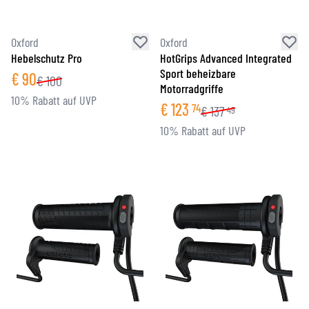
Oxford
Oxford
Hebelschutz Pro
HotGrips Advanced Integrated
Sport beheizbare
€
90
€
100
Motorradgriffe
10% Rabatt auf UVP
€
123
74
€
137
49
10% Rabatt auf UVP