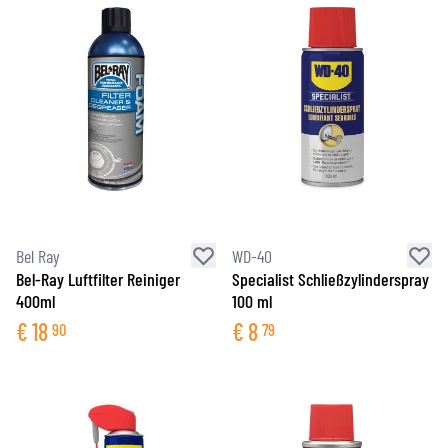
Bel Ray
WD-40
Bel-Ray Luftfilter Reiniger
Specialist Schließzylinderspray
400ml
100 ml
€
18
€
8
90
79