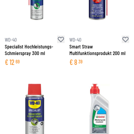
WD-40
WD-40
Specialist Hochleistungs-
Smart Straw
Schmierspray 300 ml
Multifunktionsprodukt 200 ml
€
12
€
8
69
39