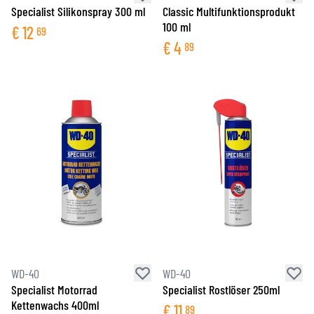
Specialist Silikonspray 300 ml
Classic Multifunktionsprodukt
100 ml
€
12
69
€
4
89
WD-40
WD-40
Specialist Motorrad
Specialist Rostlöser 250ml
Kettenwachs 400ml
€
11
89