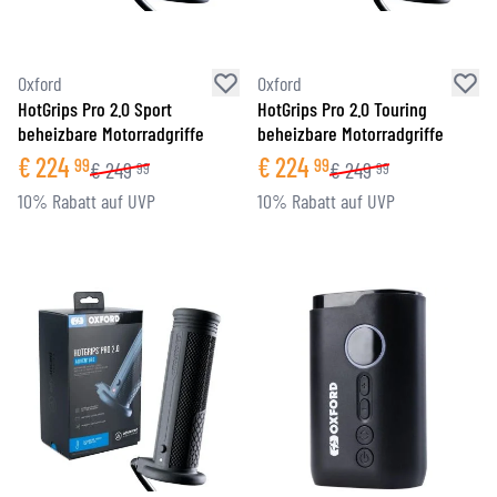
Oxford
Oxford
HotGrips Pro 2.0 Sport
HotGrips Pro 2.0 Touring
beheizbare Motorradgriffe
beheizbare Motorradgriffe
€
224
€
224
99
99
€
249
€
249
99
99
10% Rabatt auf UVP
10% Rabatt auf UVP