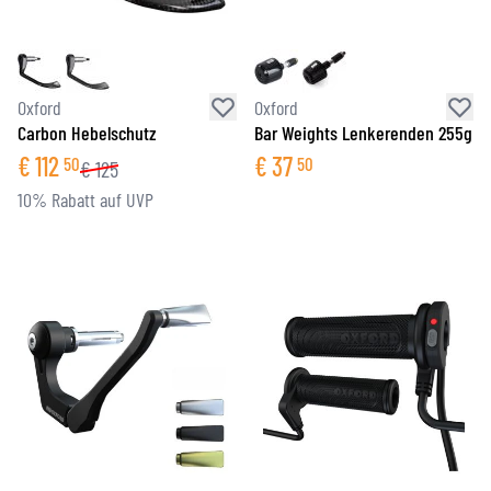
Oxford
Oxford
Carbon Hebelschutz
Bar Weights Lenkerenden 255g
€
112
€
37
50
50
€
125
10% Rabatt auf UVP