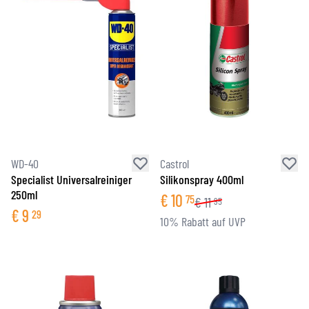
WD-40
Castrol
Specialist Universalreiniger
Silikonspray 400ml
250ml
€
10
75
€
11
95
€
9
29
10% Rabatt auf UVP