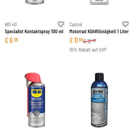
WD-40
Castrol
Specialist Kontaktspray 100 ml
Motorrad Kühlflüssigkeit 1 Liter
€
6
€
11
39
65
€
12
95
10% Rabatt auf UVP