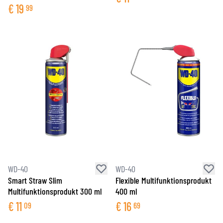
€
19
99
WD-40
WD-40
Smart Straw Slim
Flexible Multifunktionsprodukt
Multifunktionsprodukt 300 ml
400 ml
€
11
€
16
09
69