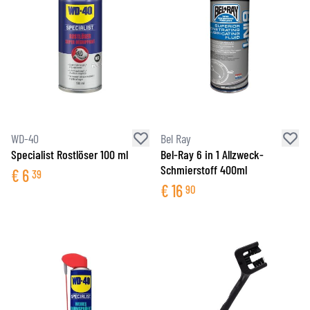
WD-40
Bel Ray
Specialist Rostlöser 100 ml
Bel-Ray 6 in 1 Allzweck-
Schmierstoff 400ml
€
6
39
€
16
90