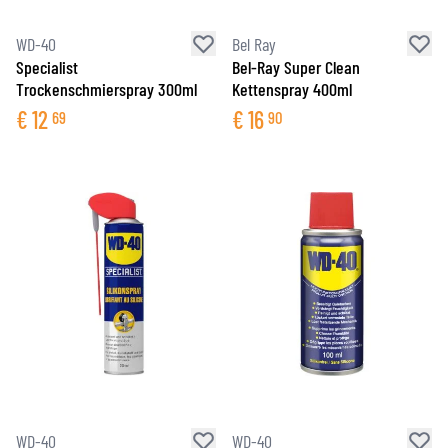
WD-40
Bel Ray
Specialist
Bel-Ray Super Clean
Trockenschmierspray 300ml
Kettenspray 400ml
€
12
€
16
69
90
WD-40
WD-40