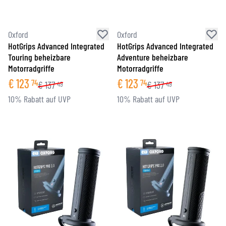
Oxford
Oxford
HotGrips Advanced Integrated
HotGrips Advanced Integrated
Touring beheizbare
Adventure beheizbare
Motorradgriffe
Motorradgriffe
€
123
€
123
74
74
€
137
€
137
49
49
10% Rabatt auf UVP
10% Rabatt auf UVP