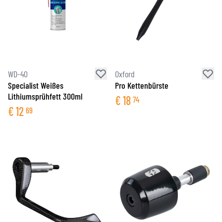
WD-40
Oxford
Specialist Weißes
Pro Kettenbürste
Lithiumsprühfett 300ml
€
18
74
€
12
69