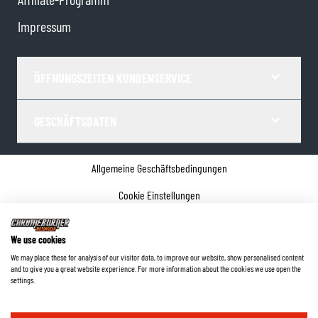
Impressum
ÖFFNUNGSZEITEN KUNDENSERVICE
GESCHÄFTSDATEN
Allgemeine Geschäftsbedingungen
Cookie Einstellungen
Datenschutz
We use cookies
Impressum
We may place these for analysis of our visitor data, to improve our website, show personalised content
and to give you a great website experience. For more information about the cookies we use open the
©
2026
ChromeBurner - Alle Rechte vorbehalten.
settings.