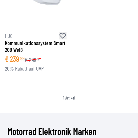
HJC
Kommunikationssystem Smart
20B Weiß
€
239
99
€
299
90
20% Rabatt auf UVP
1
Artikel
Motorrad Elektronik Marken