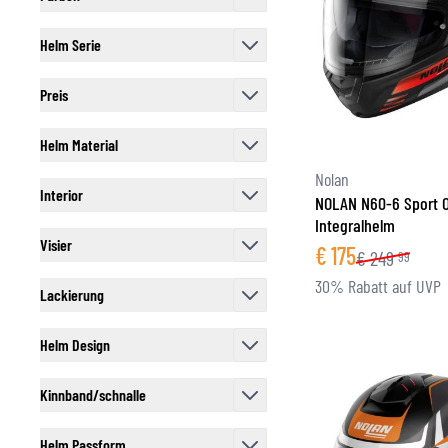
filter
Helm Serie
filter
Preis
filter
Helm Material
filter
Nolan
Interior
NOLAN N60-6 Sport O
filter
Integralhelm
Visier
€
175
€
249
99
filter
30% Rabatt auf UVP
Lackierung
filter
Helm Design
filter
Kinnband/schnalle
filter
Helm Passform