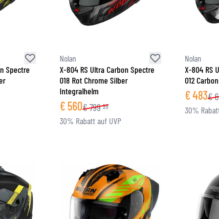
BRILLE
TANKTASCHEN
HELM ERSATZTEILE
PROTEKTOREN
FASHION
HECKTASCHEN
HELMFUTTER
AIRBAGS
ZUBEHÖR
HALTEPLATTEN UND MONTAGE
OBERKÖRPERSCHUTZ
TASCHEN
Nolan
Nolan
UNTERKÖRPERSCHUTZ
CAPS
on Spectre
X-804 RS Ultra Carbon Spectre
X-804 RS U
er
018 Rot Chrome Silber
012 Carbon
MOTOCROSS PROTEKTOREN
BRILLEN
Integralhelm
€
483
HI-VIS WESTEN
SCHUHWAREN
€
6
€
560
€
799
99
SONSTIGE PROTEKTOREN
HOODIES
30% Rabatt
30% Rabatt auf UVP
JACKEN
LANGARMSHIRTS
HOSEN & SHORTS
HEMDEN
RÖCKE & KLEIDER
SOCKEN
SHIRTS