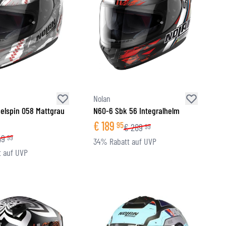
Nolan
elspin 058 Mattgrau
N60-6 Sbk 56 Integralhelm
€
189
95
€
289
99
49
99
34% Rabatt auf UVP
 auf UVP