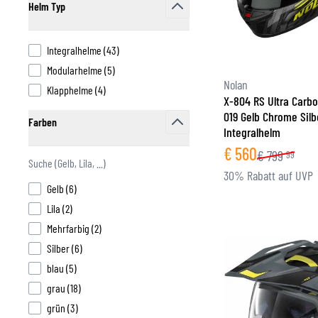
Helm Typ
filter
FUNKTIONSBEKLEIDUNG
products available
Integralhelme
(
43
)
BASISSCHICHT
products available
Modularhelme
(
5
)
MITTELSCHICHT
Nolan
products available
Klapphelme
(
4
)
KOPFBEDECKUNG & MULTIFUNKTIONSTUCH
X-804 RS Ultra Carb
019 Gelb Chrome Silb
SOCKEN
Farben
Integralhelm
KÜHLWESTEN
filter
€
560
€
799
99
30% Rabatt auf UVP
products available
Gelb
(
6
)
products available
Lila
(
2
)
products available
Mehrfarbig
(
2
)
products available
Silber
(
6
)
products available
blau
(
5
)
products available
grau
(
18
)
products available
grün
(
3
)