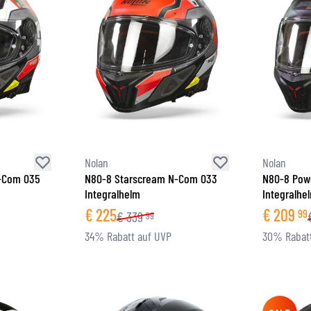
Nolan
Nolan
-Com 035
N80-8 Starscream N-Com 033
N80-8 Pow
Integralhelm
Integralhe
€
225
€
209
99
€
339
99
34% Rabatt auf UVP
30% Rabatt