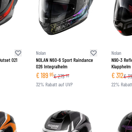
Nolan
Nolan
utset 021
NOLAN N60-6 Sport Raindance
N90-3 Refl
026 Integralhelm
Klapphelm
€
189
€
312
95
€
279
€
3
99
32% Rabatt auf UVP
22% Rabatt