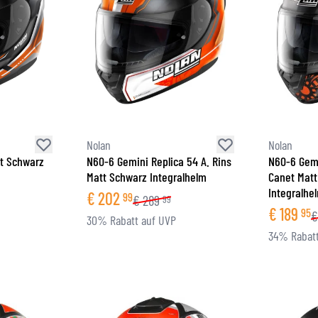
Nolan
Nolan
t Schwarz
N60-6 Gemini Replica 54 A. Rins
N60-6 Gemi
Matt Schwarz Integralhelm
Canet Matt
Integralhe
€
202
99
€
289
99
€
189
95
€
30% Rabatt auf UVP
34% Rabatt