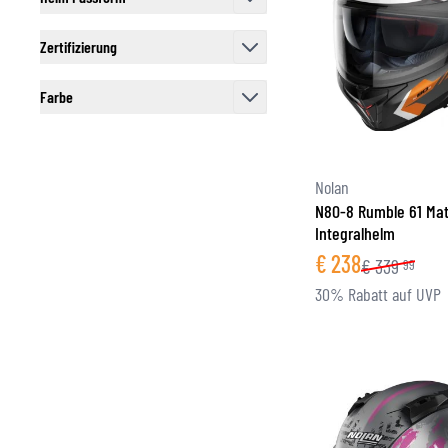
filter
Zertifizierung
filter
Farbe
filter
Nolan
N80-8 Rumble 61 Ma
Integralhelm
€
238
€
339
99
30% Rabatt auf UVP