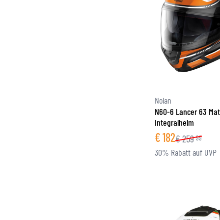
Nolan
N60-6 Lancer 63 Mat
Integralhelm
€
182
€
259
99
30% Rabatt auf UVP