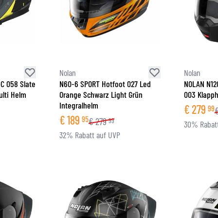
Nolan
Nolan
-C 058 Slate
N60-6 SPORT Hotfoot 027 Led
NOLAN N12
ulti Helm
Orange Schwarz Light Grün
003 Klapp
Integralhelm
€
279
99
€
189
95
€
279
99
30% Rabatt
32% Rabatt auf UVP