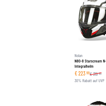
Nolan
N80-8 Starscream N
Integralhelm
€
223
99
€
319
99
30% Rabatt auf UVP