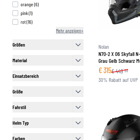
products available
orange
(
6
)
products available
pink
(
1
)
products available
rot
(
16
)
Mehr anzeigen+
Größen
Nolan
filter
N70-2 X 06 Skyfall N
Material
Grau Gelb Schwarz M
filter
€
315
€
449
98
Einsatzbereich
30% Rabatt auf UVP
filter
Größe
filter
Fahrstil
filter
Helm Typ
filter
Farben