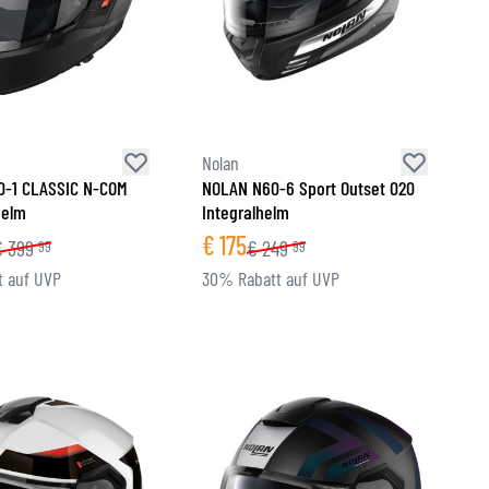
Nolan
0-1 CLASSIC N-COM
NOLAN N60-6 Sport Outset 020
helm
Integralhelm
€
175
€
399
€
249
99
99
 auf UVP
30% Rabatt auf UVP