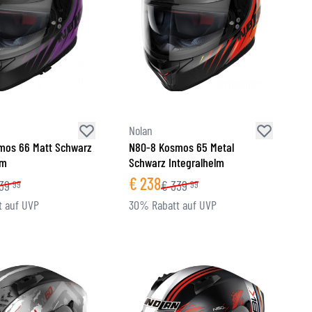
Nolan
mos 66 Matt Schwarz
N80-8 Kosmos 65 Metal
lm
Schwarz Integralhelm
€
238
39
€
339
99
99
 auf UVP
30% Rabatt auf UVP