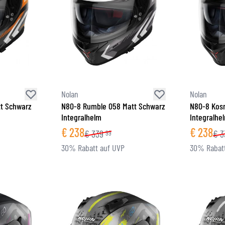
Nolan
Nolan
tt Schwarz
N80-8 Rumble 058 Matt Schwarz
N80-8 Kos
Integralhelm
Integralhe
€
238
€
238
€
339
€
3
99
30% Rabatt auf UVP
30% Rabatt