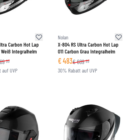
Nolan
ltra Carbon Hot Lap
X-804 RS Ultra Carbon Hot Lap
 Weiß Integralhelm
011 Carbon Grau Integralhelm
€
483
89
€
689
99
99
 auf UVP
30% Rabatt auf UVP