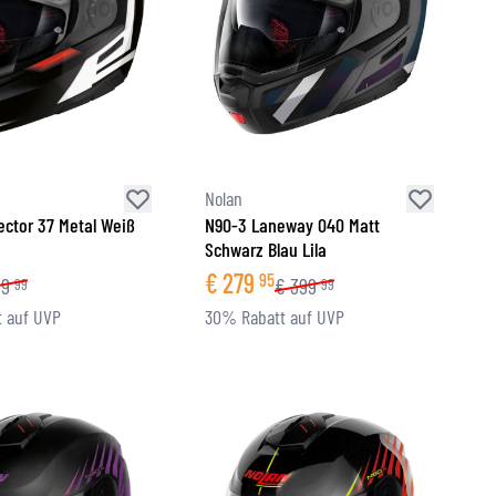
Nolan
ector 37 Metal Weiß
N90-3 Laneway 040 Matt
Schwarz Blau Lila
€
279
95
99
€
399
99
99
 auf UVP
30% Rabatt auf UVP