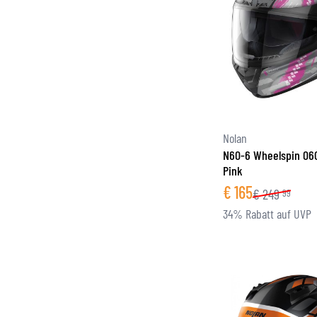
Nolan
N60-6 Wheelspin 06
Pink
€
165
€
249
99
34% Rabatt auf UVP