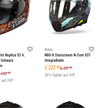
Nolan
ni Replica 53 A.
N80-8 Starscream N-Com 037
 Schwarz
Integralhelm
lm
€
223
99
€
319
99
289
99
30% Rabatt auf UVP
 auf UVP