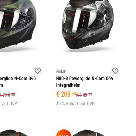
Nolan
erglide N-Com 046
N80-8 Powerglide N-Com 044
lm
Integralhelm
€
209
99
€
299
€
299
99
99
 auf UVP
30% Rabatt auf UVP