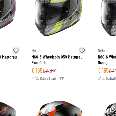
Nolan
Nolan
0 Mattgrau
N60-6 Wheelspin 059 Mattgrau
N60-6 Whe
Fluo Gelb
Orange
€
165
€
165
€
249
€
2
99
34% Rabatt auf UVP
34% Rabatt