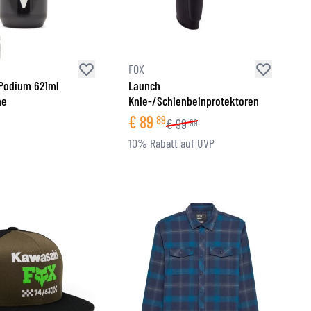
FOX
Podium 621ml
Launch
he
Knie-/Schienbeinprotektoren
€
89
89
€
99
99
10% Rabatt auf UVP