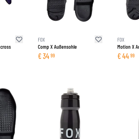
FOX
FOX
ocross
Comp X Außensohle
Motion X A
€
34
€
44
99
99