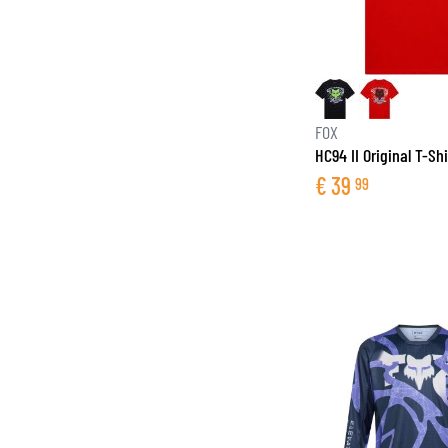
FOX
HC94 II Original T-Shi
€
39
99