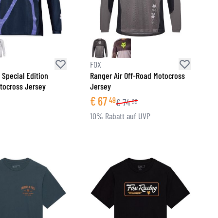
FOX
 Special Edition
Ranger Air Off-Road Motocross
tocross Jersey
Jersey
€
67
49
€
74
99
10% Rabatt auf UVP