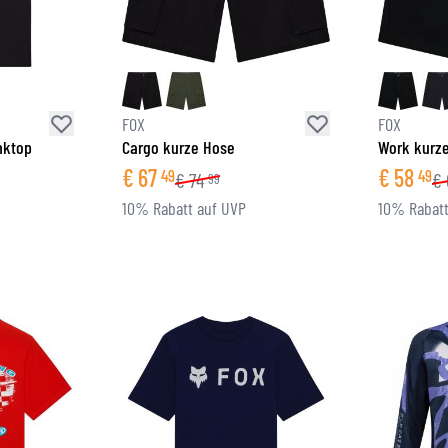
FOX
FOX
nktop
Cargo kurze Hose
Work kurz
€
67
€
58
49
49
€
74
€
99
10% Rabatt auf UVP
10% Rabatt