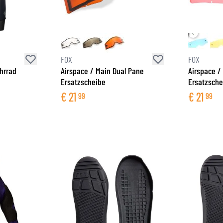
BRILLE
TANKTASCHEN
HELM ERSATZTEILE
PROTEKTOREN
FASHION
HECKTASCHEN
HELMFUTTER
AIRBAGS
ZUBEHÖR
HALTEPLATTEN UND MONTAGE
OBERKÖRPERSCHUTZ
TASCHEN
FOX
FOX
UNTERKÖRPERSCHUTZ
CAPS
hrrad
Airspace / Main Dual Pane
Airspace /
Ersatzscheibe
Ersatzsche
MOTOCROSS PROTEKTOREN
BRILLEN
€
21
€
21
HI-VIS WESTEN
SCHUHWAREN
99
99
SONSTIGE PROTEKTOREN
HOODIES
JACKEN
LANGARMSHIRTS
HOSEN & SHORTS
HEMDEN
RÖCKE & KLEIDER
SOCKEN
SHIRTS