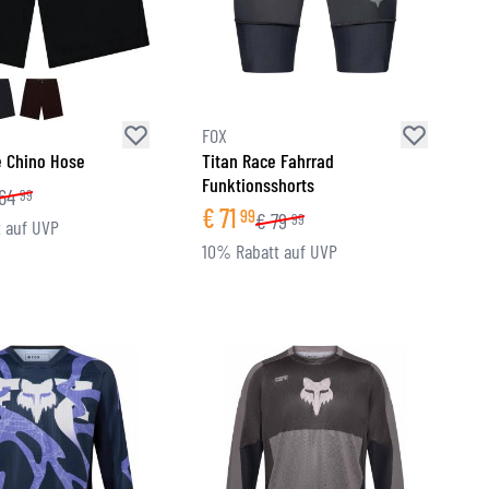
FOX
e Chino Hose
Titan Race Fahrrad
Funktionsshorts
64
99
€
71
99
€
79
99
 auf UVP
10% Rabatt auf UVP