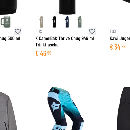
FOX
FOX
hug 500 ml
X CamelBak Thrive Chug 946 ml
Kawi Juge
Trinkflasche
€
34
99
€
46
99