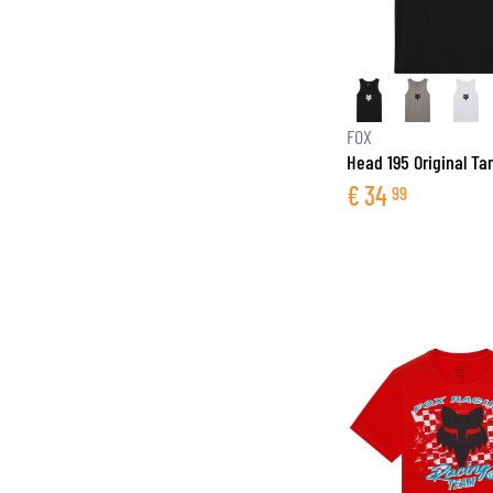
FOX
Head 195 Original Ta
€
34
99