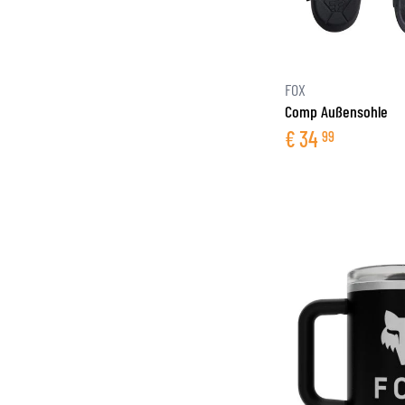
filter
FOX
Comp Außensohle
€
34
99