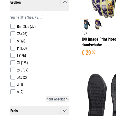
Größen
filter
products available
One Size
(
37
)
FOX
products available
XS
(
46
)
180 Image Print Mot
products available
S
(
121
)
Handschuhe
products available
M
(
130
)
€
29
99
products available
L
(
125
)
products available
XL
(
126
)
products available
2XL
(
87
)
products available
3XL
(
2
)
products available
3
(
1
)
products available
4
(
2
)
Mehr anzeigen+
Preis