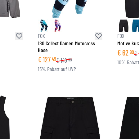
FOX
FOX
180 Collect Damen Motocross
Motive ku
Hose
€
62
99
€
€
127
49
€
149
99
10% Rabatt
15% Rabatt auf UVP