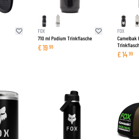
FOX
FOX
710 ml Podium Trinkflasche
Camelbak 
Trinkflasc
€
19
99
€
14
99