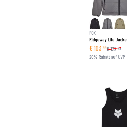
FOX
Ridgeway Lite Jacke
€
103
99
€
129
99
20% Rabatt auf UVP