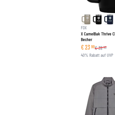
FOX
X CamelBak Thrive C
Becher
€
23
99
€
39
99
40% Rabatt auf UVP