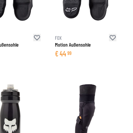
FOX
ußensohle
Motion Außensohle
€
44
99