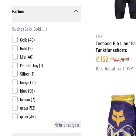
Farben
FUNKTIONSBEKLEIDUNG
filter
BASISSCHICHT
MITTELSCHICHT
FOX
products available
Gelb
(
49
)
KOPFBEDECKUNG & MULTIFUNKTIONSTUCH
Tecbase Bib Liner Fa
products available
Gold
(
2
)
Funktionsshorts
SOCKEN
products available
Lila
(
40
)
€
152
KÜHLWESTEN
99
€
179
99
products available
Mehrfarbig
(
1
)
15% Rabatt auf UVP
products available
Silber
(
1
)
products available
beige
(
21
)
products available
blau
(
96
)
products available
braun
(
7
)
products available
grau
(
52
)
products available
grün
(
34
)
Mehr anzeigen+