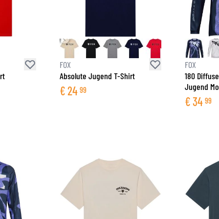
FOX
FOX
rt
Absolute Jugend T-Shirt
180 Diffuse
Jugend Mo
€
24
99
€
34
99