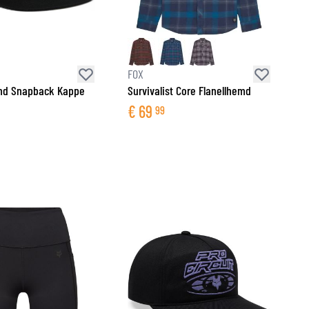
FOX
nd Snapback Kappe
Survivalist Core Flanellhemd
€
69
99