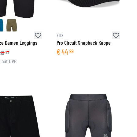
FOX
rze Damen Leggings
Pro Circuit Snapback Kappe
€
44
99
69
99
 auf UVP