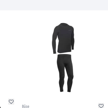
Büse
o