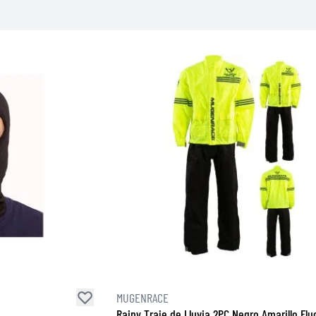
CAMISETAS
MUGENRACE
Rainy Traje de Lluvia 2PC Negro Amarillo Flu