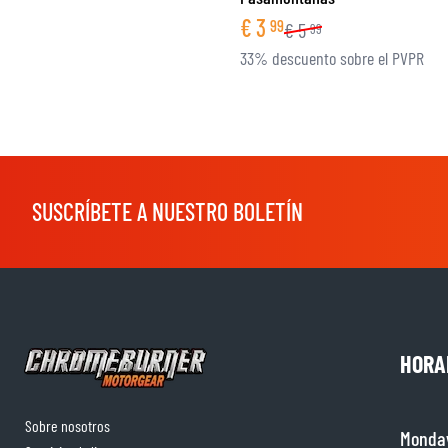
€
3
99
€
5
99
33% descuento sobre el PVPR
SUSCRÍBETE A NUESTRO BOLETÍN
HORA
Sobre nosotros
Monda