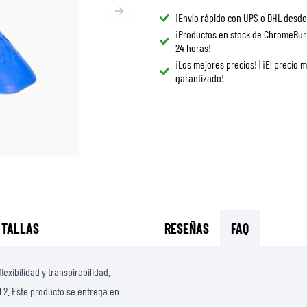
GAFAS
¡Envío rápido con UPS o DHL desde
BOLSAS DE TANQUE PARA MOTO
REPUESTOS
¡Productos en stock de ChromeBur
BOLSAS TRASERAS
REVESTIMIENTO
24 horas!
REJILLAS & SOPORTES
PROTECCIÓN & ACCESORIOS
ROPA CASUAL
¡Los mejores precios! | ¡El precio 
garantizado!
AIRBAGS
ACCESORIOS
CUERPO SUPERIOR
BOLSAS
CUERPO INFERIOR
GORRAS
ARMADURA MOTOCROSS
GAFAS
CHALECOS DE ALTA VISIBILIDAD
CALZADO
OTROS ACCESORIOS
SUDADERAS
CHAQUETAS
MANGAS LARGAS
 TALLAS
RESEÑAS
FAQ
PANTALONES & SHORTS
CAMISAS
xibilidad y transpirabilidad.
FALDAS & VESTIDOS
l 2. Este producto se entrega en
MEDIAS