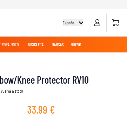
Carrito d
España
 ROPA MOTO
BICICLETA
MARCAS
NUEVO
O
E
EZA
OLES
OFF-ROAD
CAMISETAS CICLISMO
TOURING
TOURING
BATERÍAS DE MOTO
MERCANCÍAS
ROPA MX
Elbow/Knee Protector RV10
SUDADERAS
PANTALONES
AVENTURA
 vuelva a stock
MANTENIMIENTO
33,99 €
DESLIZADORES DE RODILLA Y CODO