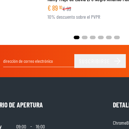
€
89
10
€
99
10% descuento sobre el PVPR
SUSCRIBIRSE
Dirección de email
RIO DE APERTURA
DETAL
ChromeBu
y
-
09:00
16:00