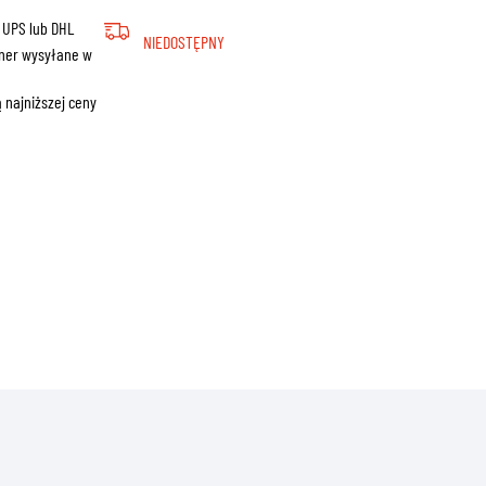
ZNE
 UPS lub DHL
NIEDOSTĘPNY
ner wysyłane w
 najniższej ceny