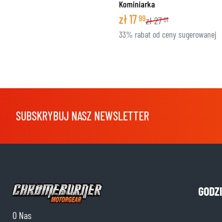
Kominiarka
zł
17
99
zł
27
01
33% rabat od ceny sugerowanej
SUBSKRYBUJ NASZ NEWSLETTER
GODZ
O Nas