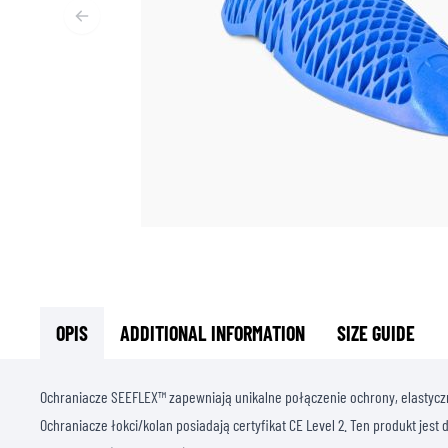
T
ODZIEŻ TERMOAKTYWNA
T
TERMICZNA BIELIZNA
S
TERMICZNE WARSTWY POŚREDNIE
KOMINIARKI I KOŁNIERZE
SKARPETY
KAMIZELKI CHŁODZĄCE
OPIS
ADDITIONAL INFORMATION
SIZE GUIDE
Ochraniacze SEEFLEX™ zapewniają unikalne połączenie ochrony, elastyczn
Ochraniacze łokci/kolan posiadają certyfikat CE Level 2. Ten produkt jest