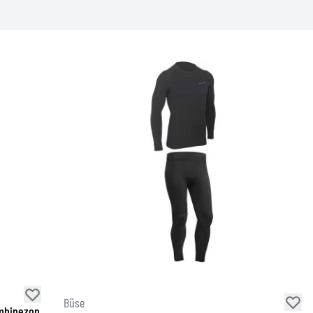
Büse
ombinezon