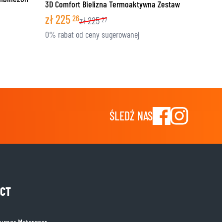
3D Comfort Bielizna Termoaktywna Zestaw
zł
225
26
zł
225
27
0% rabat od ceny sugerowanej
ŚLEDŹ NAS
CT