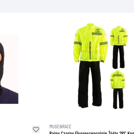
MUGENRACE
Rainy Czarny Fluorescencyjnie Żółty 2PC K