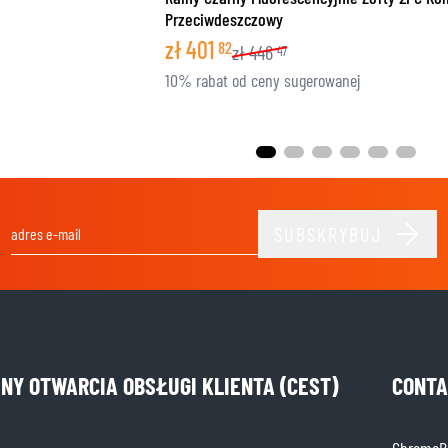
Przeciwdeszczowy
zł
401
82
zł
446
47
10% rabat od ceny sugerowanej
SUBSKRYBUJ
Adres e-mail
INY OTWARCIA OBSŁUGI KLIENTA (CEST)
CONTA