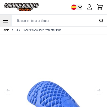
Carrito
Buscar en toda la tienda...
Ir al contenido
Inicio
/
REV'IT! Seeflex Shoulder Protector RV13