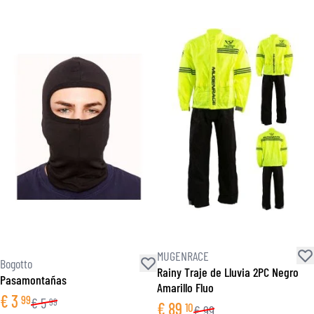
MUGENRACE
Bogotto
Rainy Traje de Lluvia 2PC Negro
Pasamontañas
Amarillo Fluo
€
3
99
€
5
99
€
89
10
€
99