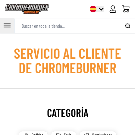
Carrito
Buscar en toda la tienda...
Ir al contenido
SERVICIO AL CLIENTE
DE CHROMEBURNER
CATEGORÍA
Pedidos
Envío
Devoluciones