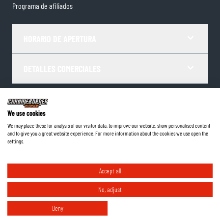
Programa de afiliados
HORARIO DE APERTURA
DETALLES COMERCIALES
Términos y Condiciones
Política de Privacidad
Gestor de Cookies
We use cookies
Datos de la empresa
We may place these for analysis of our visitor data, to improve our website, show personalised content
and to give you a great website experience. For more information about the cookies we use open the
©
2026
ChromeBurner - Todos los derechos reservados.
settings.
Accept all
No, adjust
Deny