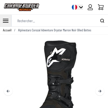
Panier
Rechercher...
Allez au contenu
Accueil
/
Alpinestars Corozal Adventure Drystar Marron Noir Oiled Bottes