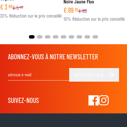
Noire Jaune Fluo
€
3
99
€
5
99
€
89
10
€
99
33% Réduction sur le prix conseillé
10% Réduction sur le prix conseillé
ABONNEZ-VOUS À NOTRE NEWSLETTER
INSCRIPTION
Adresse email
SUIVEZ-NOUS