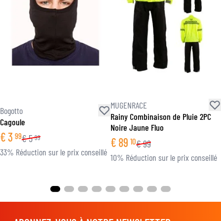
MUGENRACE
Bogotto
Rainy Combinaison de Pluie 2PC
Cagoule
Noire Jaune Fluo
€
3
99
€
5
99
€
89
10
€
99
33% Réduction sur le prix conseillé
10% Réduction sur le prix conseillé