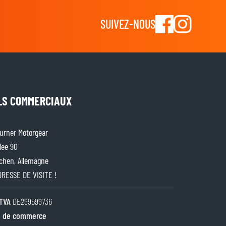
SUIVEZ-NOUS
LS COMMERCIAUX
rner Motorgear
lee 90
chen, Allemagne
ADRESSE DE VISITE !
TVA
DE299599736
 de commerce