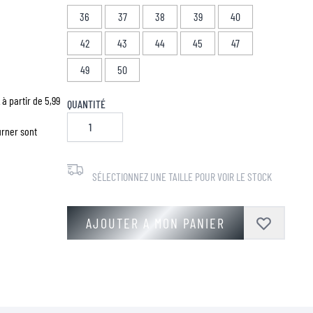
36
37
38
39
40
42
43
44
45
47
49
50
à partir de 5,99
QUANTITÉ
urner sont
SÉLECTIONNEZ UNE TAILLE POUR VOIR LE STOCK
AJOUTER A MON PANIER