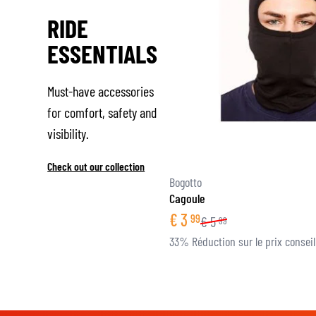
RIDE
ESSENTIALS
Must-have accessories
for comfort, safety and
visibility.
Check out our collection
Bogotto
Cagoule
€
3
99
€
5
99
33% Réduction sur le prix conseil