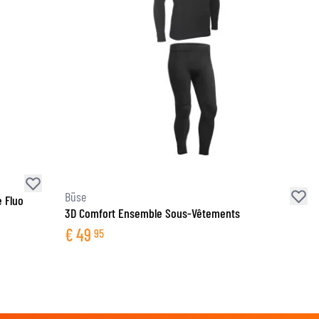
Büse
 Fluo
3D Comfort Ensemble Sous-Vêtements
€
49
95