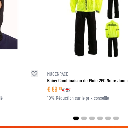
MUGENRACE
Rainy Combinaison de Pluie 2PC Noire Jaune
€
89
10
€
99
lé
10% Réduction sur le prix conseillé