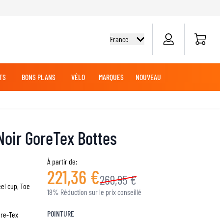
Panier
France
TS
BONS PLANS
VÉLO
MARQUES
NOUVEAU
G
DES
TOUT-TERRAIN
CHEMISES CYCLISME
CROISIÈRE
CROISIÈRE
BATTERIES MOTO
VÊTEMENTS MX
MARCHANDISE
Noir GoreTex Bottes
JERSEYS MX
PANTALONS MX
AVENTURE
À partir de:
221,36 €
LUBRIFIANTS MOTO
269,95 €
eel cup, Toe
18% Réduction sur le prix conseillé
SLIDERS GENOUX ET COUDES
POINTURE
ore-Tex