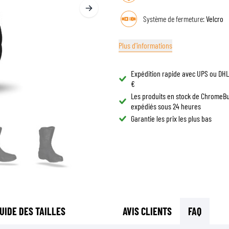
LUNETTES DE CASQUE
SACS DE RÉSERVOIR MOTO
Système de fermeture:
Velcro
PIÈCES DE RECHANGE
SACS DE QUEUE MOTO
DOUBLURES DE CASQUE
PROTECTION & ACCESSOIRES
SPORTSWEAR
RACKS ET SUPPORTS MOTO
Plus d'informations
AIRBAGS
ACCESSOIRES
PROTECTION DU HAUT DU CORPS
SACS
Expédition rapide avec UPS ou DHL 
PROTECTION DU BAS DU CORPS
CASQUETTES
€
PROTECTION MX
Les produits en stock de ChromeB
LUNETTES
expédiés sous 24 heures
VESTES HAUTE VISIBILITÉ
CHAUSSURE
Garantie les prix les plus bas
AUTRES ACCESSOIRES DE PROTECTION
SWEATS
VESTES
MANCHES LONGUES
PANTALONS & SHORTS
CHEMISES
JUPES & ROBES
UIDE DES TAILLES
AVIS CLIENTS
FAQ
CHAUSSETTES
T-SHIRTS