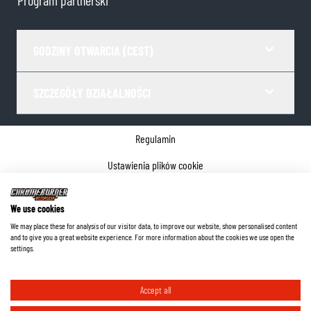
Program partnerski
GODZINY OTWARCIA (CEST)
SZCZEGÓŁY DZIAŁALNOŚCI
Regulamin
Ustawienia plików cookie
Polityka prywatności
We use cookies
Dane firmy
We may place these for analysis of our visitor data, to improve our website, show personalised content
and to give you a great website experience. For more information about the cookies we use open the
©
2026
ChromeBurner - Wszelkie prawa zastrzeżone.
settings.
Accept all