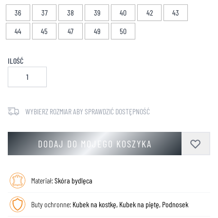
36
37
38
39
40
42
43
44
45
47
49
50
ILOŚĆ
WYBIERZ ROZMIAR ABY SPRAWDZIĆ DOSTĘPNOŚĆ
DODAJ DO MOJEGO KOSZYKA
Materiał:
Skóra bydlęca
Buty ochronne:
Kubek na kostkę, Kubek na piętę, Podnosek