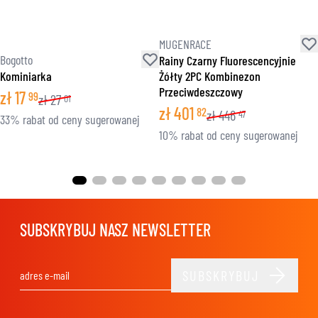
MUGENRACE
Bogotto
Rainy Czarny Fluorescencyjnie
Kominiarka
Żółty 2PC Kombinezon
Przeciwdeszczowy
zł
17
99
zł
27
01
zł
401
82
zł
446
47
33% rabat od ceny sugerowanej
10% rabat od ceny sugerowanej
SUBSKRYBUJ NASZ NEWSLETTER
SUBSKRYBUJ
Adres e-mail