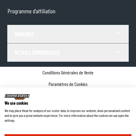
Programme d'affiliation
HORAIRES
DÉTAILS COMMERCIAUX
Conditions Générales de Vente
Paramètres de Cookies
Politique de confidentialité
We use cookies
Coordonnées de l'entreprise
We may place these for analysis of our visitor data, to improve our website, show personalised content
and to give you a great website experience. For more information about the cookies we use open the
©
2026
ChromeBurner - Tous droits réservés.
settings.