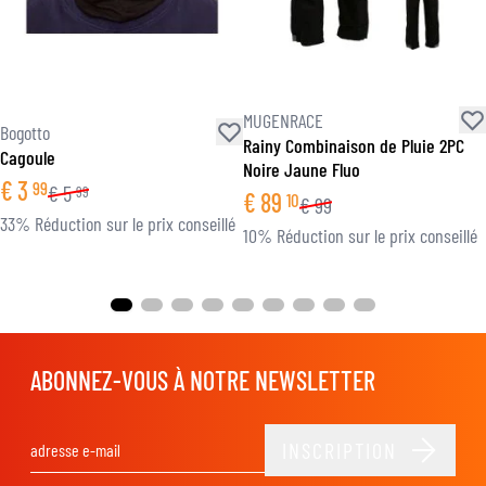
MUGENRACE
Bogotto
Rainy Combinaison de Pluie 2PC
Cagoule
Noire Jaune Fluo
€
3
99
€
5
99
€
89
10
€
99
33% Réduction sur le prix conseillé
10% Réduction sur le prix conseillé
ABONNEZ-VOUS À NOTRE NEWSLETTER
INSCRIPTION
Adresse email