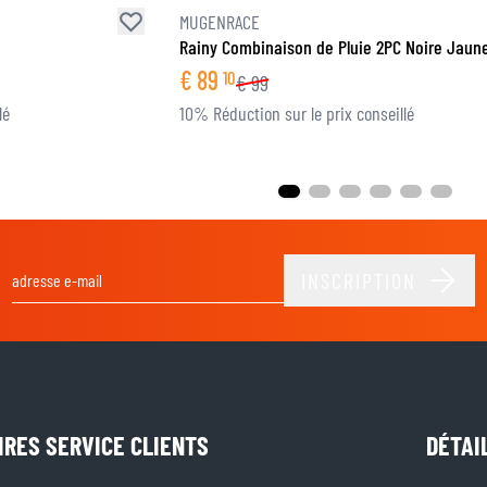
MUGENRACE
Rainy Combinaison de Pluie 2PC Noire Jaune
€
89
10
€
99
lé
10% Réduction sur le prix conseillé
INSCRIPTION
Adresse email
IRES SERVICE CLIENTS
DÉTAI