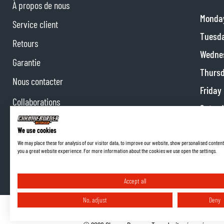
À propos de nous
Monda
Service client
Tuesd
Retours
Wedne
Garantie
Thurs
Nous contacter
Friday
Collaborations
Satur
Programme d'affiliation
Sunda
We use cookies
We may place these for analysis of our visitor data, to improve our website, show personalised content
you a great website experience. For more information about the cookies we use open the settings.
Accept all
No, adjust
Deny
Conditions Générales de Vente
Paramètres de Cookie
Politique de confidentialité
Coordonnées de l'entrep