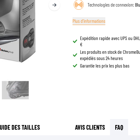
Technologies de connexion:
Bl
LUNETTES DE CASQUE
SACS DE RÉSERVOIR MOTO
PIÈCES DE RECHANGE
SACS DE QUEUE MOTO
Plus d'informations
DOUBLURES DE CASQUE
PROTECTION & ACCESSOIRES
SPORTSWEAR
RACKS ET SUPPORTS MOTO
AIRBAGS
ACCESSOIRES
Expédition rapide avec UPS ou DHL 
PROTECTION DU HAUT DU CORPS
SACS
€
PROTECTION DU BAS DU CORPS
CASQUETTES
Les produits en stock de ChromeB
expédiés sous 24 heures
PROTECTION MX
LUNETTES
Garantie les prix les plus bas
VESTES HAUTE VISIBILITÉ
CHAUSSURE
AUTRES ACCESSOIRES DE PROTECTION
SWEATS
VESTES
MANCHES LONGUES
PANTALONS & SHORTS
CHEMISES
JUPES & ROBES
UIDE DES TAILLES
AVIS CLIENTS
FAQ
CHAUSSETTES
T-SHIRTS