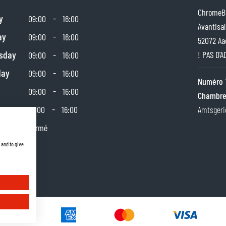
ChromeBu
y
-
09:00
16:00
Avantisal
ay
-
09:00
16:00
52072 Aa
sday
-
! PAS D'
09:00
16:00
day
-
09:00
16:00
Numéro 
-
09:00
16:00
Chambre
day
-
10:00
16:00
Amtsgeri
y
Fermé
 and to give
s
rise