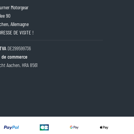
rner Motorgear
lee 90
chen, Allemagne
ADRESSE DE VISITE !
TVA
DE299599736
 de commerce
cht Aachen, HRA 8561