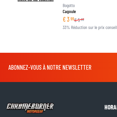
Bogotto
Cagoule
€
3
99
€
5
99
33% Réduction sur le prix conseil
ABONNEZ-VOUS À NOTRE NEWSLETTER
HORA