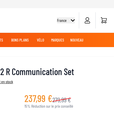
Panier
France
TS
BONS PLANS
VÉLO
MARQUES
NOUVEAU
G
DES
TOUT-TERRAIN
CHEMISES CYCLISME
CROISIÈRE
CROISIÈRE
BATTERIES MOTO
VÊTEMENTS MX
MARCHANDISE
2 R Communication Set
JERSEYS MX
PANTALONS MX
 en stock
AVENTURE
LUBRIFIANTS MOTO
237,99 €
279,99 €
15% Réduction sur le prix conseillé
SLIDERS GENOUX ET COUDES