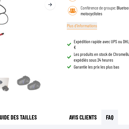
LUNETTES DE CASQUE
Conférence de groupe:
Bluetoo
SACS DE RÉSERVOIR MOTO
PIÈCES DE RECHANGE
motocyclistes
SACS DE QUEUE MOTO
DOUBLURES DE CASQUE
PROTECTION & ACCESSOIRES
SPORTSWEAR
RACKS ET SUPPORTS MOTO
Plus d'informations
AIRBAGS
ACCESSOIRES
PROTECTION DU HAUT DU CORPS
SACS
Expédition rapide avec UPS ou DHL 
PROTECTION DU BAS DU CORPS
CASQUETTES
€
PROTECTION MX
Les produits en stock de ChromeB
LUNETTES
expédiés sous 24 heures
VESTES HAUTE VISIBILITÉ
CHAUSSURE
Garantie les prix les plus bas
AUTRES ACCESSOIRES DE PROTECTION
SWEATS
VESTES
MANCHES LONGUES
PANTALONS & SHORTS
CHEMISES
JUPES & ROBES
UIDE DES TAILLES
AVIS CLIENTS
FAQ
CHAUSSETTES
T-SHIRTS