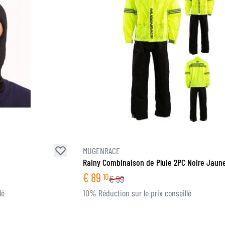
MUGENRACE
Rainy Combinaison de Pluie 2PC Noire Jaune
€
89
10
€
99
lé
10% Réduction sur le prix conseillé