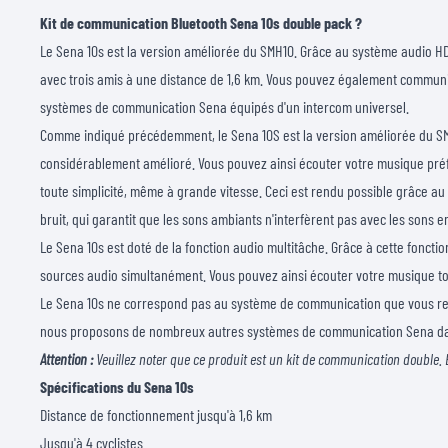
Kit de communication Bluetooth Sena 10s double pack ?
Le Sena 10s est la version améliorée du SMH10. Grâce au système audio 
avec trois amis à une distance de 1,6 km. Vous pouvez également communi
systèmes de communication Sena équipés d'un intercom universel.
Comme indiqué précédemment, le Sena 10S est la version améliorée du SM
considérablement amélioré. Vous pouvez ainsi écouter votre musique préf
toute simplicité, même à grande vitesse. Ceci est rendu possible grâce a
bruit, qui garantit que les sons ambiants n'interfèrent pas avec les sons en
Le Sena 10s est doté de la fonction audio multitâche. Grâce à cette fonct
sources audio simultanément. Vous pouvez ainsi écouter votre musique tou
Le Sena 10s ne correspond pas au système de communication que vous re
nous proposons de nombreux autres
systèmes de communication Sena
da
Attention :
Veuillez noter que ce produit est un kit de communication double. 
Spécifications du Sena 10s
Distance de fonctionnement jusqu'à 1,6 km
Jusqu'à 4 cyclistes