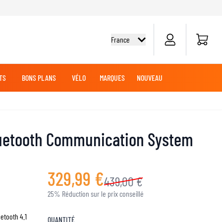
Panier
France
TS
BONS PLANS
VÉLO
MARQUES
NOUVEAU
G
DES
TOUT-TERRAIN
CHEMISES CYCLISME
CROISIÈRE
CROISIÈRE
BATTERIES MOTO
VÊTEMENTS MX
MARCHANDISE
luetooth Communication System
JERSEYS MX
PANTALONS MX
AVENTURE
329,99 €
LUBRIFIANTS MOTO
439,00 €
25% Réduction sur le prix conseillé
SLIDERS GENOUX ET COUDES
uetooth 4.1
QUANTITÉ