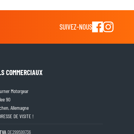
SUIVEZ-NOUS
LS COMMERCIAUX
rner Motorgear
lee 90
chen, Allemagne
ADRESSE DE VISITE !
TVA
DE299599736