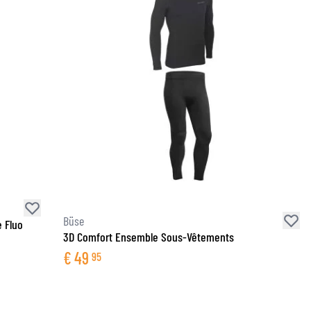
Büse
 Fluo
3D Comfort Ensemble Sous-Vêtements
€
49
95