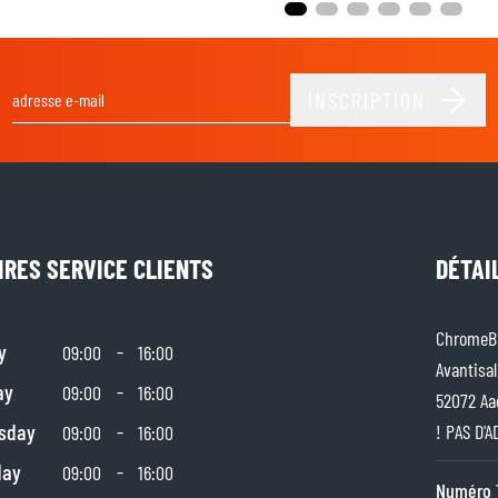
INSCRIPTION
Adresse email
IRES SERVICE CLIENTS
DÉTAI
ChromeBu
y
-
09:00
16:00
Avantisal
ay
-
09:00
16:00
52072 Aa
sday
-
! PAS D'
09:00
16:00
day
-
09:00
16:00
Numéro 