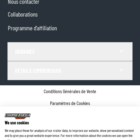
Nous contacter
Collaborations
Programme d'affiliation
HORAIRES
DÉTAILS COMMERCIAUX
Conditions Générales de Vente
Paramètres de Cookies
Politique de confidentialité
We use cookies
Coordonnées de l'entreprise
We may place these for analysis of our visitor data, to improve our website, show personalised content
and to give you a great website experience. For more information about the cookies we use open the
©
2026
ChromeBurner - Tous droits réservés.