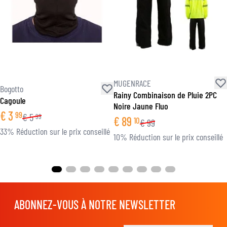
MUGENRACE
Bogotto
Rainy Combinaison de Pluie 2PC
Cagoule
Noire Jaune Fluo
€
3
99
€
5
99
€
89
10
€
99
33% Réduction sur le prix conseillé
10% Réduction sur le prix conseillé
ABONNEZ-VOUS À NOTRE NEWSLETTER