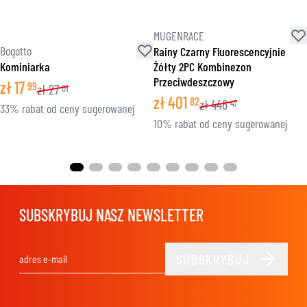
MUGENRACE
Bogotto
Rainy Czarny Fluorescencyjnie
Kominiarka
Żółty 2PC Kombinezon
Przeciwdeszczowy
zł
17
99
zł
27
01
zł
401
82
zł
446
47
33% rabat od ceny sugerowanej
10% rabat od ceny sugerowanej
SUBSKRYBUJ NASZ NEWSLETTER
SUBSKRYBUJ
Adres e-mail