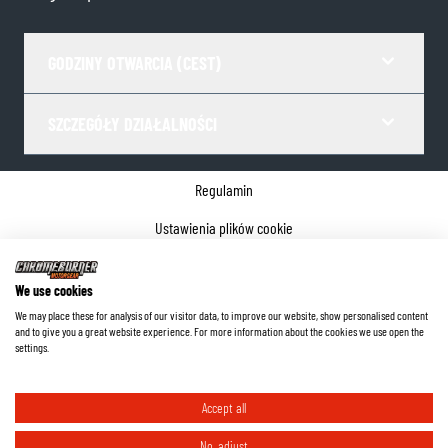
GODZINY OTWARCIA (CEST)
SZCZEGÓŁY DZIAŁALNOŚCI
Regulamin
Ustawienia plików cookie
Polityka prywatności
We use cookies
Dane firmy
We may place these for analysis of our visitor data, to improve our website, show personalised content
and to give you a great website experience. For more information about the cookies we use open the
©
2026
ChromeBurner - Wszelkie prawa zastrzeżone.
settings.
Accept all
No, adjust