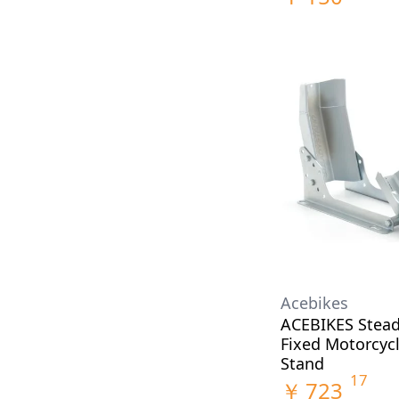
Acebikes
ACEBIKES Stea
Fixed Motorcycl
Stand
17
￥
723