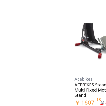
Acebikes
ACEBIKES Stea
Multi Fixed Mot
Stand
13
￥
1607
￥