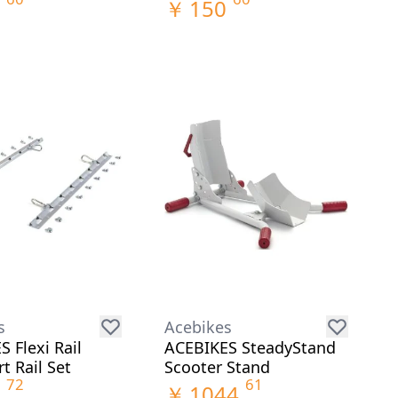
￥
150
s
Acebikes
 Flexi Rail
ACEBIKES SteadyStand
t Rail Set
Scooter Stand
72
61
￥
1044