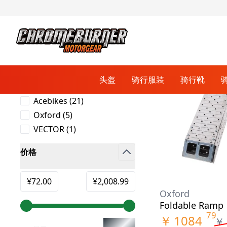
首页
/
配件
/
保护与安全
/
运输
过滤器
Skip to product list
品牌
头盔
骑行服装
骑行靴
filter
跳到内容
products available
Acebikes
(
21
)
products available
Oxford
(
5
)
自行车手套
骑行外套
赛车手套
全盔
赛车靴
通讯系统
保护与安全
保护板
products available
VECTOR
(
1
)
赛车服
防盗锁
价格
拉力和旅行服
车套
组合盔
自行车鞋
越野手套
鞋子和运动鞋
刹车零件
filter
巡航服
充电器
刹车卡钳
Minimum value
最大值
¥72.00
¥2,008.99
道路服
围场看台
刹车主缸
Oxford
运输
Foldable Ramp
79
连衣帽和衬衫
￥
1084
￥