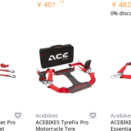
72
￥
401
￥
482
0% disc
Acebikes
Acebike
et Pro
ACEBIKES TyreFix Pro
ACEBIKE
et
Motorcycle Tyre
Essentia