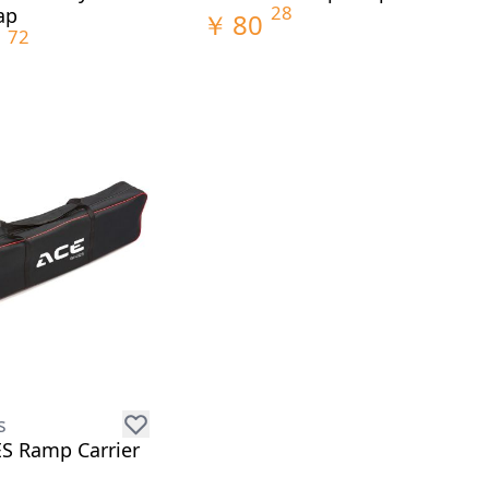
28
ap
￥
80
72
s
S Ramp Carrier