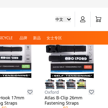
Cart
中文
BICYCLE
品牌
新品
女士专区
越野盔
巡航靴
周边商品
电池
巡航手套
越野骑行服
自行车衬衫
越野运动服
越野骑行裤
拉力盔
保养
Oxford
-Hook 17mm
Atlas B-Clip 26mm
ng Straps
Fastening Straps
膝盖和手肘磨包
60
60