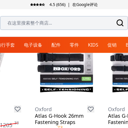
4.5 (656)
|
在Google评论
在这里搜索整个商店...
骑行手套
电子设备
配件
零件
KIDS
促销
BICYCLE HELMETS
骑行裤
拉力和旅行手套
揭面盔
越野靴
导航系统
行李箱
排气系统
3/4盔
皮衣
拉力和旅行靴
城市手套
支架系统
清洁用品
握把
自行车裤
赛车裤
尾箱
连体皮衣
头盔护理
拉力和旅行裤
边箱
分体皮衣
衣物护理
仿赛盔
头盔配件
鞋类备件
离合器零件
座椅
牛仔裤
背包
护理
听力保护器
腿包和腰包
头盔镜片
Oxford
Oxford
软包
头盔防雾片
Atlas G-Hook 26mm
Atlas G
旅行袋和旅行包
Fastening Straps
Fasteni
头盔遮阳镜片
装甲衬衫
雨具
33
1205
73
边包