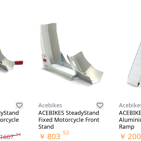
Acebikes
Acebike
dyStand
ACEBIKES SteadyStand
ACEBIKE
orcycle
Fixed Motorcycle Front
Alumini
Stand
Ramp
52
￥
803
￥
200
14
1607