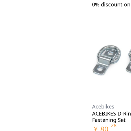
0% discount o
Acebikes
ACEBIKES D-Rin
Fastening Set
28
￥
80