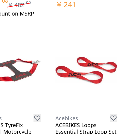
08
￥
241
09
￥
482
ount on MSRP
s
Acebikes
S TyreFix
ACEBIKES Loops
l Motorcycle
Essential Strap Loop Set