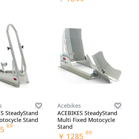
s
Acebikes
S SteadyStand
ACEBIKES SteadyStand
otocycle Stand
Multi Fixed Motocycle
69
Stand
5
69
￥
1285