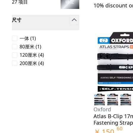
27 项目
确定
10% discount 
打底衣物
尺寸
打底衣
filter
中层衣
products available
一体
(
1
)
巴拉克拉法帽和颈套
products available
80厘米
(
1
)
骑行袜子
products available
120厘米
(
4
)
冷却背心
products available
200厘米
(
4
)
Oxford
Atlas B-Clip 1
Fastening Stra
60
￥
150