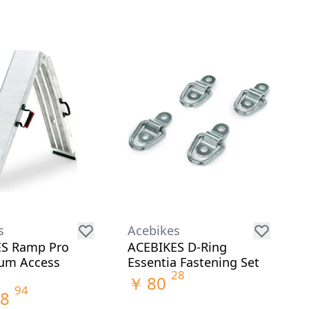
s
Acebikes
S Ramp Pro
ACEBIKES D-Ring
um Access
Essentia Fastening Set
28
￥
80
94
8