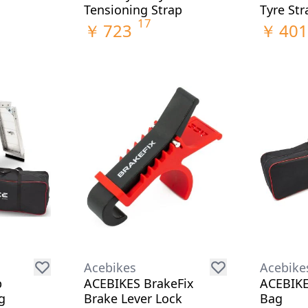
Tensioning Strap
Tyre Str
17
￥
723
￥
401
Acebikes
Acebike
p
ACEBIKES BrakeFix
ACEBIKE
g
Brake Lever Lock
Bag