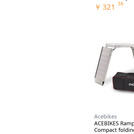
36
￥
321
Acebikes
ACEBIKES Ram
Compact foldin