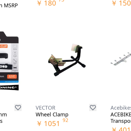
￥
180
￥
150
头盔护目镜
on MSRP
油缸袋
头盔零件
护甲和配件
休闲服装
尾包
头盔内衬
安全气囊
配件
车架和支架
上半身护具
包
下半身护具
帽子
越野护甲
眼镜
反光背心
鞋类
其他配件
连衣帽
夹克
长袖
裤子
衬衫
裙子和连衣裙
VECTOR
Acebike
袜子
7mm
Wheel Clamp
ACEBIKES
92
ps
Transpor
T恤
￥
1051
￥
401