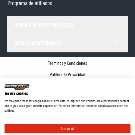
Programa de afiliados
HORARIO DE APERTURA (CEST)
DETALLES COMERCIALES
Términos y Condiciones
Política de Privacidad
Gestor de Cookies
We use cookies
Datos de la empresa
We may place these for analysis of our visitor data, to improve our website, show personalised content
and to give you a great website experience. For more information about the cookies we use open the
©
2026
ChromeBurner - Todos los derechos reservados.
settings.
Accept all