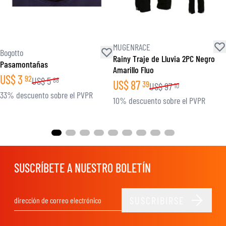
MUGENRACE
Bogotto
Rainy Traje de Lluvia 2PC Negro
Pasamontañas
Amarillo Fluo
US$
3
92
US$
5
88
US$
87
39
US$
97
10
33% descuento sobre el PVPR
10% descuento sobre el PVPR
SUSCRÍBETE A NUESTRO BOLETÍN
SUSCRIBIRSE
Dirección de email