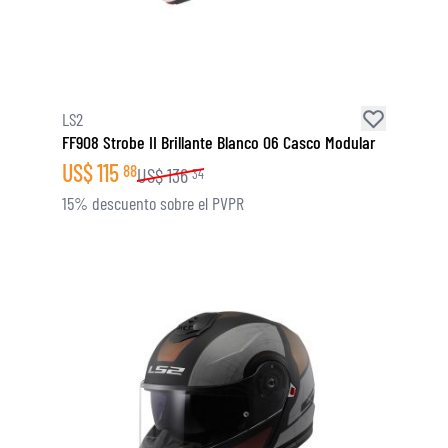
LS2
FF908 Strobe II Brillante Blanco 06 Casco Modular
US$
115
88
US$
136
34
15% descuento sobre el PVPR