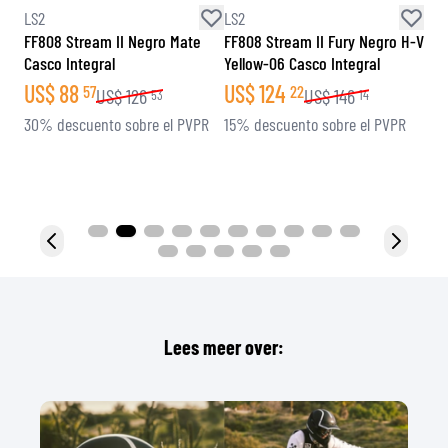
Airoh
LS2
LS2
 H-V
Connor Negro Mate Casco
FF808 Stream II Shadow Mate
FF8
Integral
Titanio Gris Casco Integral
Roj
US$
108
US$
124
US
37
22
US$
127
US$
146
50
14
R
15% descuento sobre el PVPR
15% descuento sobre el PVPR
15%
Lees meer over: