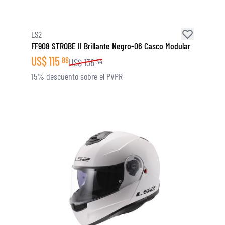
LS2
FF908 STROBE II Brillante Negro-06 Casco Modular
US$
115
88
US$
136
34
15% descuento sobre el PVPR