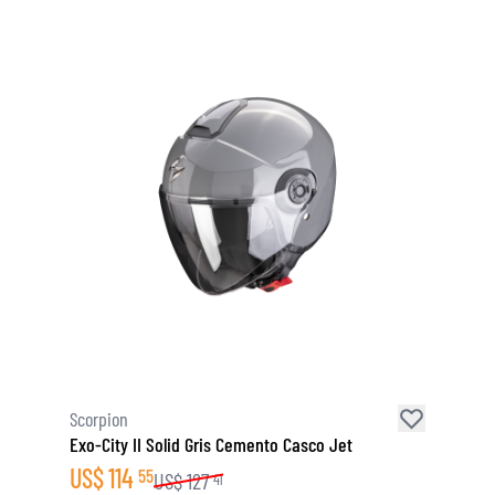
Scorpion
Exo-City II Solid Gris Cemento Casco Jet
US$
114
55
US$
127
41