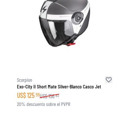
Scorpion
Exo-City II Short Mate Silver-Blanco Casco Jet
US$
125
55
US$
156
83
20% descuento sobre el PVPR