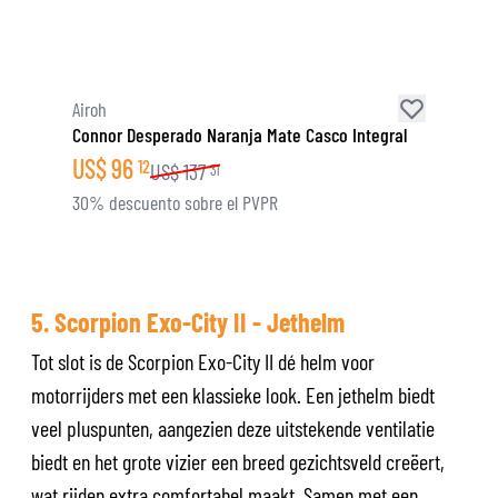
Airoh
Connor Desperado Naranja Mate Casco Integral
US$
96
12
US$
137
31
30% descuento sobre el PVPR
5. Scorpion Exo-City II - Jethelm
Tot slot is de Scorpion Exo-City II dé helm voor
motorrijders met een klassieke look. Een jethelm biedt
veel pluspunten, aangezien deze uitstekende ventilatie
biedt en het grote vizier een breed gezichtsveld creëert,
wat rijden extra comfortabel maakt. Samen met een