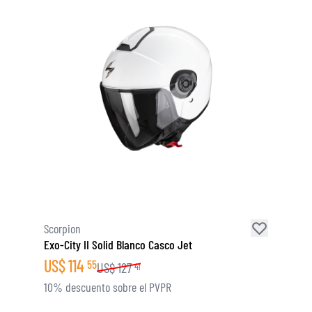
Scorpion
Exo-City II Solid Blanco Casco Jet
US$
114
55
US$
127
41
10% descuento sobre el PVPR