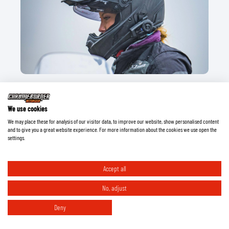
Het installeren van een communicatiesysteem
We use cookies
Of het nu gaat om het luisteren naar muziek, navigatie-instructies,
We may place these for analysis of our visitor data, to improve our website, show personalised content
of het communiceren met andere rijders, een goed
and to give you a great website experience. For more information about the cookies we use open the
settings.
communicatiesysteem is onmisbaar. Het installeren ervan kan in
eerste instantie een uitdagende taak lijken, maar met de juiste
stappen en een beetje geduld is het goed te doen.
Accept all
Lees meer
No, adjust
Deny