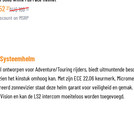
52
21
AU$
169
31
scount on MSRP
- Systeemhelm
al ontworpen voor Adventure/Touring rijders, biedt uitmuntende besc
en het kinstuk omhoog kan. Met zijn ECE 22.06 keurmerk, Micromet
reerd zonnevizier staat deze helm garant voor veiligheid en gemak. 
xVision en kan de LS2 intercom moeiteloos worden toegevoegd.