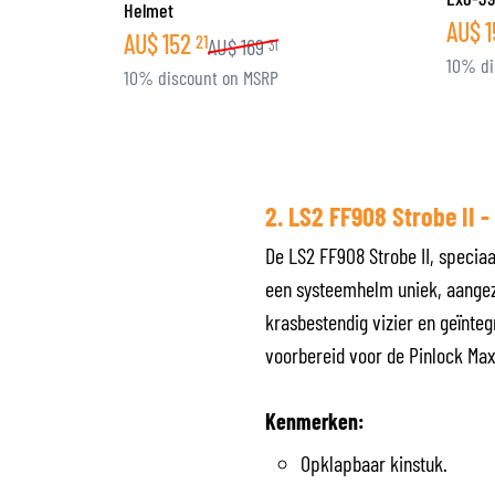
Helmet
AU$
1
AU$
152
21
AU$
169
31
10% di
10% discount on MSRP
2. LS2 FF908 Strobe II 
De LS2 FF908 Strobe II, specia
een systeemhelm uniek, aangezi
krasbestendig vizier en geïnteg
voorbereid voor de Pinlock Ma
Kenmerken:
Opklapbaar kinstuk.