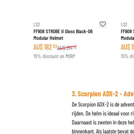
LS2
LS2
FF908 STROBE II Gloss Black-06
FF908 
Modular Helmet
Modula
AU$
182
AU$
1
02
AU$
214
15
15% discount on MSRP
15% di
3. Scorpion ADX-2 - Ad
De Scorpion ADX-2 is dé advent
rijden. De helm is ideaal voor r
Daarnaast is zweten in deze h
binnenkant. Als laatste bevat d