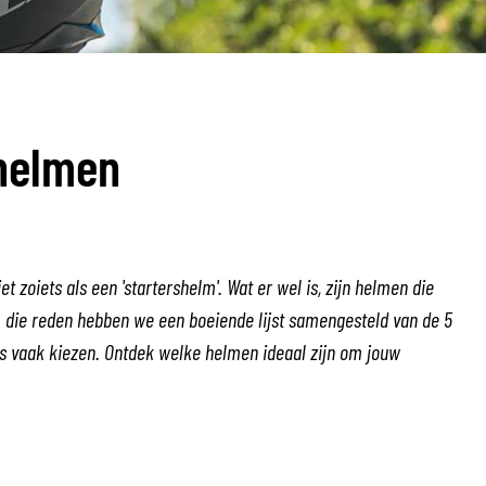
TANK BAGS
HELMET SUN VISORS
TAIL BAGS
HELMET GOGGLES
RACKS & MOUNTS
HELMET SPARE PARTS
HELMET LINERS
PROTECTION & ACCESSORIES
APPAREL
shelmen
AIRBAGS
ACCESSORIES
UPPER BODY PROTECTORS
BAGS
LOWER BODY PROTECTORS
CAPS & HATS
MOTOCROSS ARMOR
EYEWEAR
HI-VIZ VESTS
FOOTWEAR
et zoiets als een 'startershelm'. Wat er wel is, zijn helmen die
OTHER ACCESSORIES
HOODIES & SWEATERS
om die reden hebben we een boeiende lijst samengesteld van de 5
JACKETS
s vaak kiezen. Ontdek welke helmen ideaal zijn om jouw
LONGSLEEVES
PANTS & SHORTS
SHIRTS
SKIRTS & DRESSES