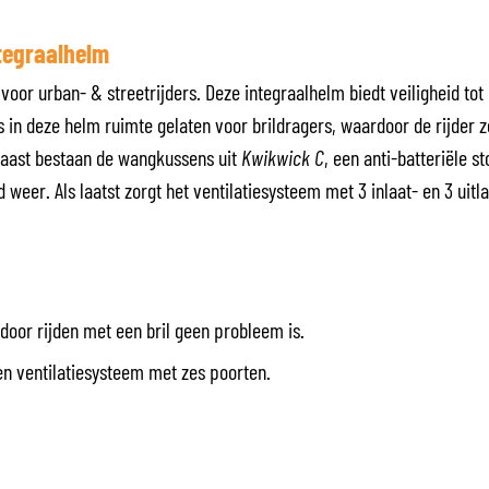
SOCKS
T-SHIRTS & POLOSHIRTS
ntegraalhelm
voor urban- & streetrijders. Deze integraalhelm biedt veiligheid to
s in deze helm ruimte gelaten voor brildragers, waardoor de rijder 
rnaast bestaan de wangkussens uit
Kwikwick C
, een anti-batteriële s
weer. Als laatst zorgt het ventilatiesysteem met 3 inlaat- en 3 uitl
oor rijden met een bril geen probleem is.
en ventilatiesysteem met zes poorten.