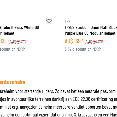
LS2
Strobe II Gloss White 06
FF908 Strobe II Orion Matt Blac
r Helmet
Purple Blue 06 Modular Helmet
82
AU$
169
02
46
AU$
214
AU$
244
15
95
scount on MSRP
31% discount on MSRP
venturehelm
urehelm voor startende rijders. Zo bevat het een neutrale pasvorm d
itjes in avontuurlijke terreinen dankzij een ECE 22.06 certificering 
elm niet erg, aangezien de helm meerdere ventilatiepoorten bevat 
eze helm een optimaal vizier, dat anti-mist & krasvast is en een Max