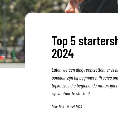
BASE & MID LAYERS
Top 5 starter
BASE LAYERS
MID LAYERS
2024
BALACLAVAS & TUBES
SOCKS
COOLING VESTS
Laten we één ding rechtzetten: er is ni
populair zijn bij beginners. Precies 
topkeuzes die beginnende motorrijder
rijavontuur te starten!
Door Bas - 8 mei 2024