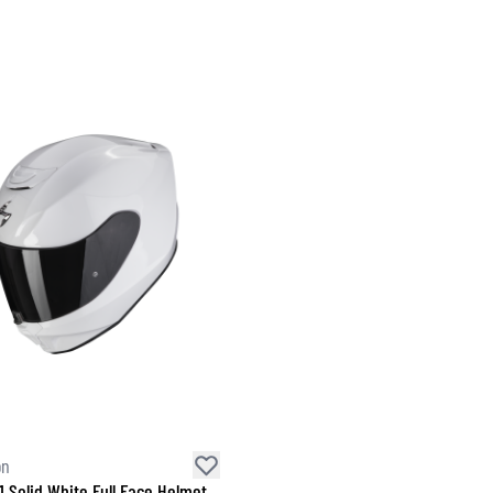
on
1 Solid White Full Face Helmet