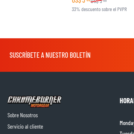
US$
5
88
33% descuento sobre el PVPR
SUSCRÍBETE A NUESTRO BOLETÍN
HORA
Sobre Nosotros
Monda
Servicio al cliente
Tuesd