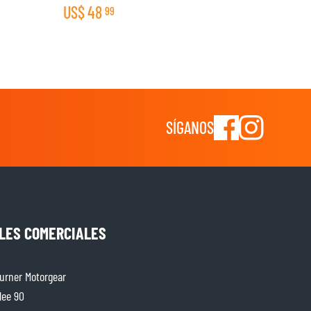
US$
48
99
SÍGANOS
LES COMERCIALES
rner Motorgear
lee 90