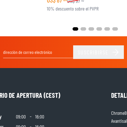
US$
97
10
10% descuento sobre el PVPR
SUSCRIBIRSE
Dirección de email
RIO DE APERTURA (CEST)
DETAL
ChromeBu
y
-
09:00
16:00
Avantisal
ay
-
09:00
16:00