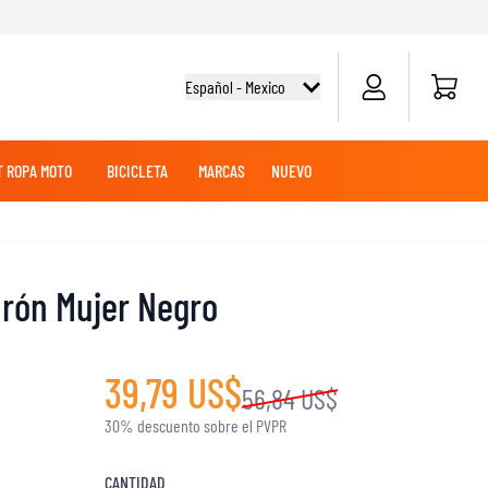
Carrito d
Español - Mexico
 ROPA MOTO
BICICLETA
MARCAS
NUEVO
O
E
EZA
OLES
OFF-ROAD
CAMISETAS CICLISMO
TOURING
TOURING
MERCANCÍAS
ROPA MX
BATERÍAS DE MOTO
urón Mujer Negro
SUDADERAS
PANTALONES
AVENTURA
MANTENIMIENTO PARA MOTOCICLETAS
39,79 US$
56,84 US$
30% descuento sobre el PVPR
DESLIZADORES DE RODILLA Y CODO
CANTIDAD