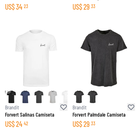
US$
34
US$
29
23
33
Brandit
Brandit
Forvert Salinas Camiseta
Forvert Palmdale Camiseta
US$
24
US$
29
42
33