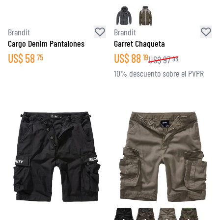
Brandit
Brandit
Cargo Denim Pantalones
Garret Chaqueta
US$
58
US$
88
75
19
US$
97
98
10% descuento sobre el PVPR