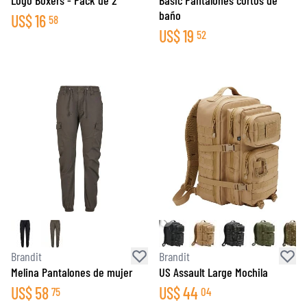
Logo Boxers - Pack de 2
Basic Pantalones cortos de
baño
US$
16
58
US$
19
52
Brandit
Brandit
Melina Pantalones de mujer
US Assault Large Mochila
US$
58
US$
44
75
04