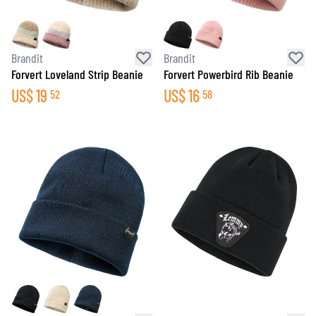
Brandit
Brandit
Forvert Loveland Strip Beanie
Forvert Powerbird Rib Beanie
US$
19
US$
16
52
58