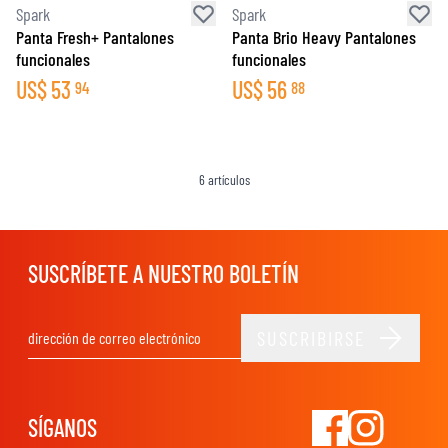
Spark
Spark
Panta Fresh+ Pantalones
Panta Brio Heavy Pantalones
funcionales
funcionales
US$
53
US$
56
94
88
6
artículos
SUSCRÍBETE A NUESTRO BOLETÍN
SUSCRIBIRSE
Dirección de email
SÍGANOS