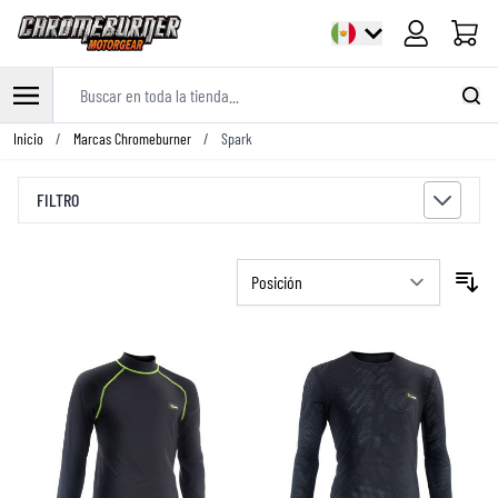
Carrito
Buscar en toda la tienda...
Ir al contenido
Inicio
/
Marcas Chromeburner
/
Spark
FILTRO