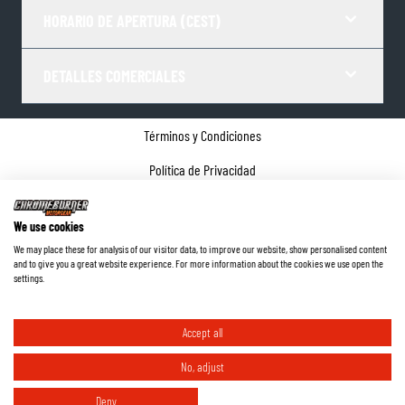
HORARIO DE APERTURA (CEST)
DETALLES COMERCIALES
Términos y Condiciones
Política de Privacidad
Gestor de Cookies
We use cookies
Datos de la empresa
We may place these for analysis of our visitor data, to improve our website, show personalised content
and to give you a great website experience. For more information about the cookies we use open the
©
2026
ChromeBurner - Todos los derechos reservados.
settings.
Accept all
No, adjust
Deny