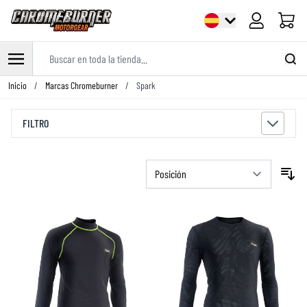
Carrito
Buscar en toda la tienda...
Ir al contenido
Inicio
/
Marcas Chromeburner
/
Spark
FILTRO