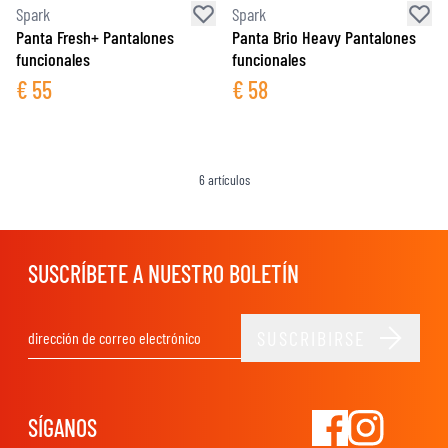
Spark
Spark
Panta Fresh+ Pantalones
Panta Brio Heavy Pantalones
funcionales
funcionales
€
55
€
58
6
artículos
SUSCRÍBETE A NUESTRO BOLETÍN
SUSCRIBIRSE
Dirección de email
SÍGANOS