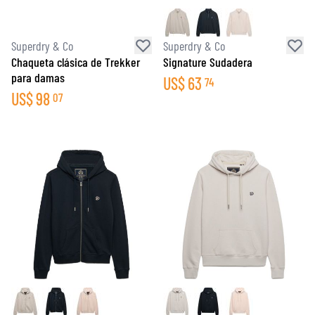
Superdry & Co
Superdry & Co
Chaqueta clásica de Trekker
Signature Sudadera
para damas
US$
63
74
US$
98
07