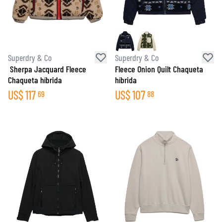
Superdry & Co
Superdry & Co
Sherpa Jacquard Fleece
Fleece Onion Quilt Chaqueta
Chaqueta híbrida
híbrida
US$
117
US$
107
69
88