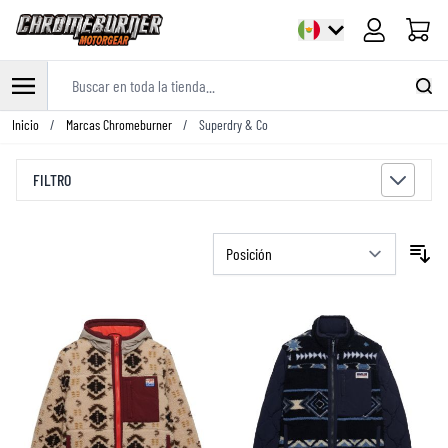
Carrito
Buscar en toda la tienda...
Ir al contenido
Inicio
/
Marcas Chromeburner
/
Superdry & Co
FILTRO